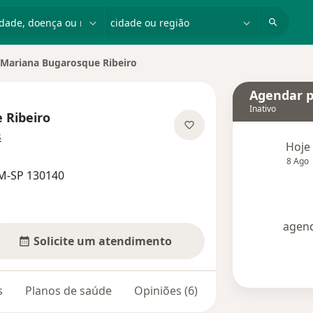
dade, doença ou nome
cidade ou região
Mariana Bugarosque Ribeiro
r de cidade
Agendar p
Inativo
 Ribeiro
sobre as especializações
s
Hoje
8 Ago
M-SP 130140
agend
Solicite um atendimento
s
Planos de saúde
Opiniões (6)