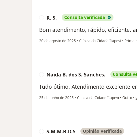
R. S.
Consulta verificada
R
Bom atendimento, rápido, eficiente, 
20 de agosto de 2025
•
Clínica da Cidade Itapevi
•
Primeir
Naida B. dos S. Sanches.
Consulta ve
N
Tudo ótimo. Atendimento excelente em
n
25 de junho de 2025
•
Clínica da Cidade Itapevi
•
Outro
•
S.M.M.B.D.S
Opinião Verificada
S