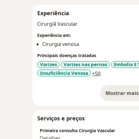
Experiência
Cirurgiã Vascular
Experiência em:
Cirurgia venosa
Principais doenças tratadas
Varizes
Varizes nas pernas
Embolia E
a11y_sr_more_d
Insuficiência Venosa
+50
Mostrar mais
so
Serviços e preços
Primeira consulta Cirurgia Vascular
Detalhes