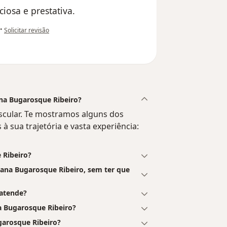
iosa e prestativa.
na opinião do utilizador S.M.M.B.D.S
•
Solicitar revisão
ana Bugarosque Ribeiro?
scular. Te mostramos alguns dos
 à sua trajetória e vasta experiência:
 Ribeiro?
ana Bugarosque Ribeiro, sem ter que
 atende?
 Bugarosque Ribeiro?
arosque Ribeiro?