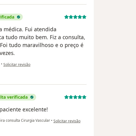
ificada
 médica. Fui atendida
a tudo muito bem. Fiz a consulta,
 Foi tudo maravilhoso e o preço é
vezes.
na opinião do utilizador Lenira Cardoso da Silva
•
Solicitar revisão
ta verificada
paciente excelente!
na opinião do utilizador Vanusa Sherly Lopes da S
ra consulta Cirurgia Vascular
•
Solicitar revisão