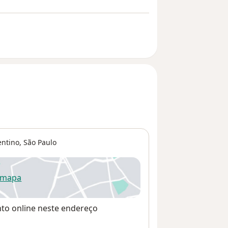
entino
,
São Paulo
 mapa
re num novo separador
nto online neste endereço