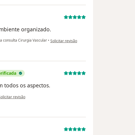
ambiente organizado.
na opinião do utilizador R. S.
a consulta Cirurgia Vascular
•
Solicitar revisão
rificada
 todos os aspectos.
a opinião do utilizador Naida B. dos S. Sanches.
Solicitar revisão