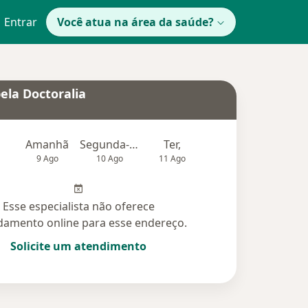
Entrar
Você atua na área da saúde?
ela Doctoralia
Amanhã
Segunda-feira
Ter,
Qua
Qui,
9 Ago
10 Ago
11 Ago
12 Ago
13 Ag
Esse especialista não oferece
amento online para esse endereço.
Solicite um atendimento