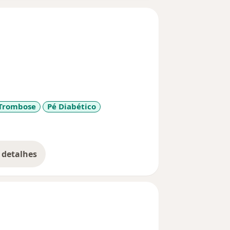
 Trombose
Pé Diabético
iseases
 detalhes
bre a experiência