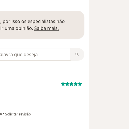
 por isso os especialistas não
Saber mais sobre pareceres
ir uma opinião.
Saiba mais.
m opiniões
na opinião do utilizador Onemi
o
•
Solicitar revisão