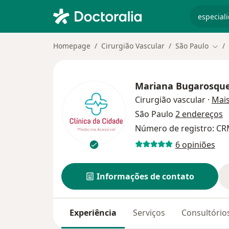
especiali
Homepage
Cirurgião Vascular
São Paulo
Muda
Mariana Bugarosque
Cirurgião vascular
·
Mai
São Paulo
2 endereços
Número de registro: CR
6 opiniões
Informações de contato
Experiência
Serviços
Consultório