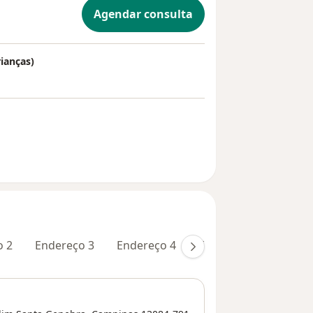
Agendar consulta
rianças)
o 2
Endereço 3
Endereço 4
Endereço 5
Ender