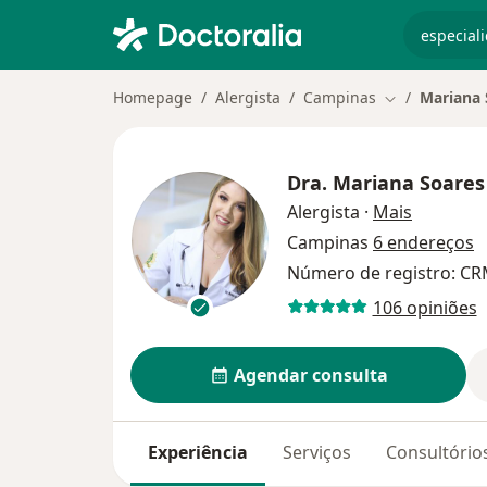
especiali
Homepage
Alergista
Campinas
Mariana 
Mudar de cid
Dra.
Mariana Soares
sobre as 
Alergista
·
Mais
Campinas
6 endereços
Número de registro: CR
106 opiniões
Agendar consulta
Experiência
Serviços
Consultório