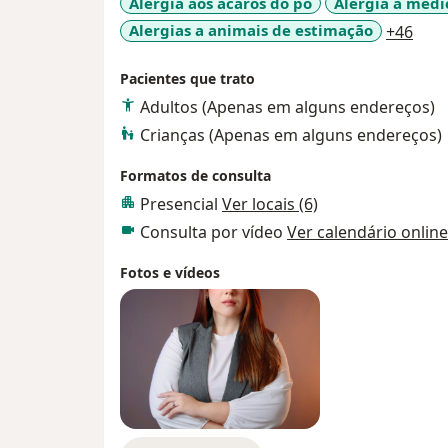
Alergia aos ácaros do pó
Alergia a med
a11y
Alergias a animais de estimação
+46
Acredito que um bom atendimento vai além
paciente compreenda bem o seu diagnóstico
Pacientes que trato
para tirar dúvidas e participe ativamente 
Adultos (Apenas em alguns endereços)
Busco manter minha atuação sempre atual
Crianças (Apenas em alguns endereços)
evidências científicas, sem deixar de lado 
Formatos de consulta
pessoa merece.
Presencial
Ver locais (6)
Consulta por vídeo
Ver calendário online
Fotos e vídeos