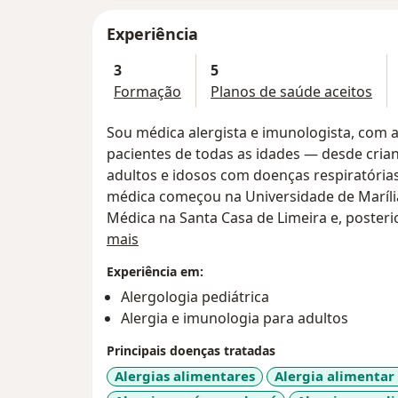
Experiência
3
5
Formação
Planos de saúde aceitos
Sou médica alergista e imunologista, com 
pacientes de todas as idades — desde cria
adultos e idosos com doenças respiratóri
médica começou na Universidade de Marília
Médica na Santa Casa de Limeira e, posteri
Sobre mim
Imunologia pela UNICAMP, onde também at
mais
alergia e imunologia, colaborando na forma
Experiência em:
Alergologia pediátrica
Desde criança, sempre tive o desejo de cui
Alergia e imunologia para adultos
que me guiou a escolher a medicina. Hoje,
qualidade de vida dos meus pacientes, po
Principais doenças tratadas
ser humano: com escuta ativa, acolhimento
Alergias alimentares
Alergia alimentar
problemas.