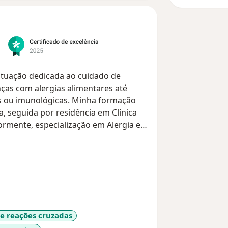
atuação dedicada ao cuidado de
nças com alergias alimentares até
as ou imunológicas. Minha formação
, seguida por residência em Clínica
ormente, especialização em Alergia e
uei como preceptora no serviço de
ção de novos especialistas.
dar das pessoas — e foi esse propósito
 meu maior objetivo é melhorar a
r meio de uma abordagem centrada no
, empatia e foco na resolução dos
 e reações cruzadas