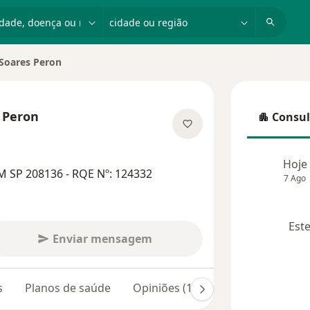
dade, doença ou nome
cidade ou região
Soares Peron
ade
 Peron
Consul
Consulta
especializações
Hoje
M SP 208136 - RQE Nº: 124332
7 Ago
Este
Enviar mensagem
s
Planos de saúde
Opiniões (106)
Dúvidas respon