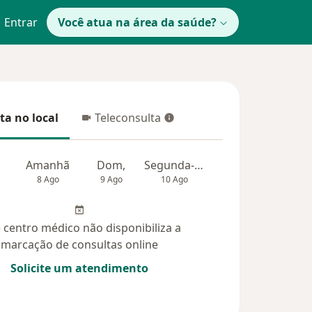
Entrar
Você atua na área da saúde?
ta no local
Teleconsulta
 no local
Teleconsulta
Amanhã
Dom,
Segunda-feira
Ter,
Qua
8 Ago
9 Ago
10 Ago
11 Ago
12 Ag
 centro médico não disponibiliza a
marcação de consultas online
Solicite um atendimento
didas (21)