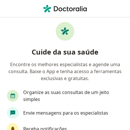
Men
Doenças Alérgicas • Campinas, São Paulo SP
Filtros
• 1
Convênio
Mapa
Profissionais com experiência Doenças
Cuide da sua saúde
alérgicas, Campinas
Encontre os melhores especialistas e agende uma
consulta. Baixe o App e tenha acesso a ferramentas
Qual especialização você está procurando?
exclusivas e gratuitas.
Pediatra
Alergista
Pneumologista
Mé
Organize as suas consultas de um jeito
simples
Envie mensagens para os especialistas
Receba notificações