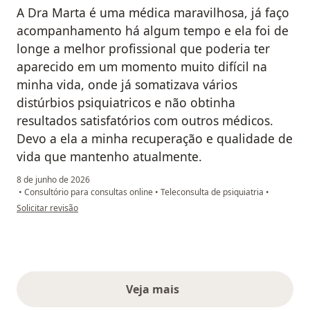
A Dra Marta é uma médica maravilhosa, já faço
acompanhamento há algum tempo e ela foi de
longe a melhor profissional que poderia ter
aparecido em um momento muito difícil na
minha vida, onde já somatizava vários
distúrbios psiquiatricos e não obtinha
resultados satisfatórios com outros médicos.
Devo a ela a minha recuperação e qualidade de
vida que mantenho atualmente.
8 de junho de 2026
•
Consultório para consultas online
•
Teleconsulta de psiquiatria
•
na opinião do utilizador Cristine A Sposito
Solicitar revisão
Veja mais
opiniões acima