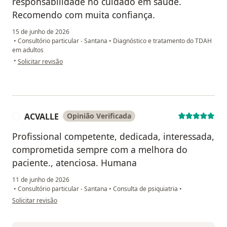
responsabilidade no cuidado em saúde.
Recomendo com muita confiança.
15 de junho de 2026
•
Consultório particular - Santana
•
Diagnóstico e tratamento do TDAH
em adultos
na opinião do utilizador V. H. G.
•
Solicitar revisão
ACVALLE
Opinião Verificada
A
Profissional competente, dedicada, interessada,
comprometida sempre com a melhora do
paciente., atenciosa. Humana
11 de junho de 2026
•
Consultório particular - Santana
•
Consulta de psiquiatria
•
na opinião do utilizador ACVALLE
Solicitar revisão