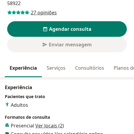
58922
27 opiniões
Agendar consulta
Enviar mensagem
Experiência
Serviços
Consultórios
Planos d
Experiência
Pacientes que trato
Adultos
Formatos de consulta
Presencial
Ver locais (2)
Consulta por vídeo
Ver calendário online