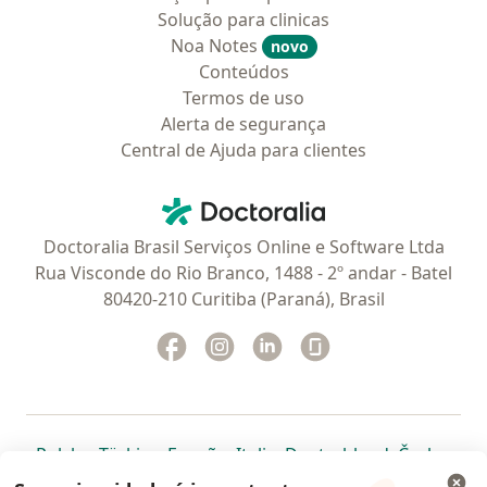
Solução para clinicas
Noa Notes
novo
Conteúdos
Termos de uso
Alerta de segurança
Central de Ajuda para clientes
Contato
Doctoralia - Homepage
Doctoralia Brasil Serviços Online e Software Ltda
Rua Visconde do Rio Branco, 1488 - 2º andar - Batel
80420-210 Curitiba (Paraná), Brasil
Facebook
abre num novo separador
Instagram
abre num novo separador
Linkedin
abre num novo separad
Glassdoor
abre num novo se
abre num novo separador
abre num novo separador
abre num novo separador
abre num novo separado
abre num n
abre
Polska
,
Türkiye
,
España
,
Italia
,
Deutschland
,
Česko
,
abre num novo separador
abre num novo separador
abre num novo separador
abre num novo separa
abre num no
abre n
Portugal
,
México
,
Chile
,
Brasil
,
Argentina
,
Perú
,