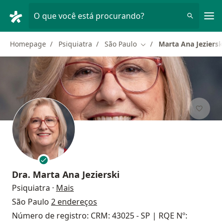
Men
O que você está procurando?
Homepage
Psiquiatra
São Paulo
Marta Ana Jeziersk
Mudar de cidade
Dra.
Marta Ana Jezierski
sobre as especializações
Psiquiatra
·
Mais
São Paulo
2 endereços
Número de registro: CRM: 43025 - SP | RQE Nº: