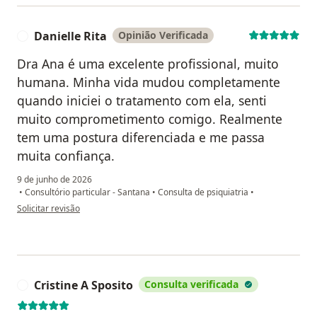
Danielle Rita
Opinião Verificada
D
Dra Ana é uma excelente profissional, muito
humana. Minha vida mudou completamente
quando iniciei o tratamento com ela, senti
muito comprometimento comigo. Realmente
tem uma postura diferenciada e me passa
muita confiança.
9 de junho de 2026
•
Consultório particular - Santana
•
Consulta de psiquiatria
•
na opinião do utilizador Danielle Rita
Solicitar revisão
Cristine A Sposito
Consulta verificada
C