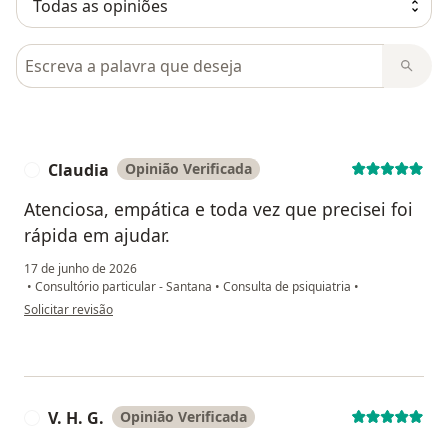
Pesquisar em opiniões
Claudia
Opinião Verificada
C
Atenciosa, empática e toda vez que precisei foi
rápida em ajudar.
17 de junho de 2026
•
Consultório particular - Santana
•
Consulta de psiquiatria
•
na opinião do utilizador Claudia
Solicitar revisão
V. H. G.
Opinião Verificada
V