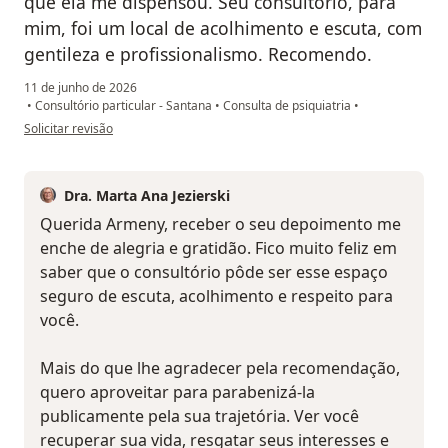
que ela me dispensou. Seu consultório, para
mim, foi um local de acolhimento e escuta, com
gentileza e profissionalismo. Recomendo.
11 de junho de 2026
•
Consultório particular - Santana
•
Consulta de psiquiatria
•
na opinião do utilizador Armeny Silva Cardoso
Solicitar revisão
Dra. Marta Ana Jezierski
Querida Armeny, receber o seu depoimento me
enche de alegria e gratidão. Fico muito feliz em
saber que o consultório pôde ser esse espaço
seguro de escuta, acolhimento e respeito para
você.
Mais do que lhe agradecer pela recomendação,
quero aproveitar para parabenizá-la
publicamente pela sua trajetória. Ver você
recuperar sua vida, resgatar seus interesses e