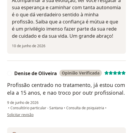
Acompanhar a sua evolução, ver você resgatar a
sua esperança e caminhar com tanta autonomia
é o que dá verdadeiro sentido à minha
profissão. Saiba que a confiança é mútua e que
é um privilégio imenso fazer parte da sua rede
de cuidado e da sua vida. Um grande abraço!
10 de junho de 2026
Denise de Oliveira
Opinião Verificada
D
Profissão centrado no tratamento, já estou com
ela a 15 anos, e nao troco por outr profissional.
9 de junho de 2026
•
Consultório particular - Santana
•
Consulta de psiquiatria
•
na opinião do utilizador Denise de Oliveira
Solicitar revisão