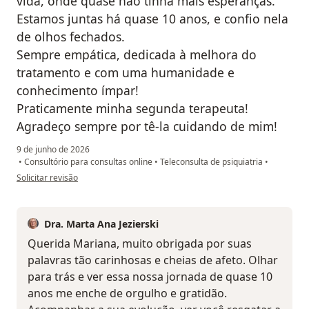
vida, onde quase não tinha mais esperanças.
Estamos juntas há quase 10 anos, e confio nela
de olhos fechados.
Sempre empática, dedicada à melhora do
tratamento e com uma humanidade e
conhecimento ímpar!
Praticamente minha segunda terapeuta!
Agradeço sempre por tê-la cuidando de mim!
9 de junho de 2026
•
Consultório para consultas online
•
Teleconsulta de psiquiatria
•
na opinião do utilizador Mariana Monteiro R Rodrigues
Solicitar revisão
Dra. Marta Ana Jezierski
Querida Mariana, muito obrigada por suas
palavras tão carinhosas e cheias de afeto. Olhar
para trás e ver essa nossa jornada de quase 10
anos me enche de orgulho e gratidão.