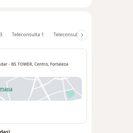
3
Teleconsulta 1
Teleconsulta 2
andar - BS TOWER,
Centro
,
Fortaleza
 mapa
re num novo separador
das)