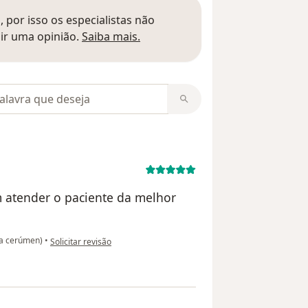
 por isso os especialistas não
Saber mais sobre pareceres
ir uma opinião.
Saiba mais.
m opiniões
 atender o paciente da melhor
na opinião do utilizador A.C
ha cerúmen)
•
Solicitar revisão