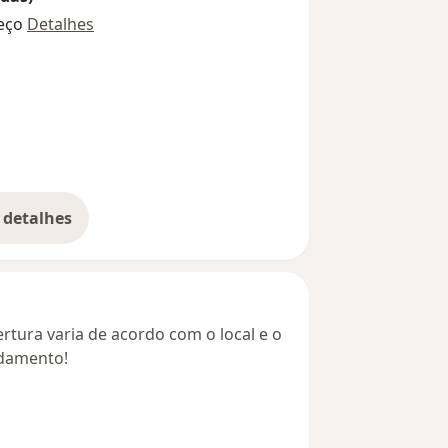
eço
Detalhes
 detalhes
bre o endereço
rtura varia de acordo com o local e o
ndamento!