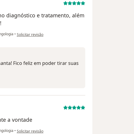
no diagnóstico e tratamento, além
!
na opinião do utilizador Samanta
ngologia
•
Solicitar revisão
ta! Fico feliz em poder tirar suas
nte a vontade
na opinião do utilizador Maria
ngologia
•
Solicitar revisão