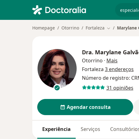
especiali
Homepage
Otorrino
Fortaleza
Marylane 
Mudar de cida
Dra.
Marylane Galvã
sobre as 
Otorrino
·
Mais
Fortaleza
3 endereços
Número de registro: CR
31 opiniões
Agendar consulta
Experiência
Serviços
Consultório