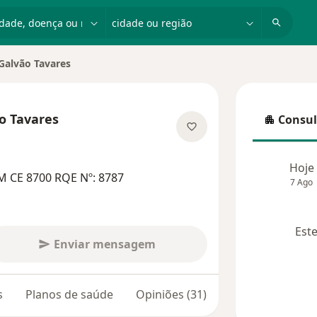
dade, doença ou nome
cidade ou região
Galvão Tavares
de
o Tavares
Consul
Consulta
especializações
Hoje
M CE 8700 RQE Nº: 8787
7 Ago
Este
Enviar mensagem
s
Planos de saúde
Opiniões (31)