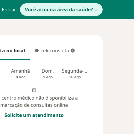
Entrar
Você atua na área da saúde?
ta no local
Teleconsulta
 no local
Teleconsulta
Amanhã
Dom,
Segunda-feira
Ter,
Qua
8 Ago
9 Ago
10 Ago
11 Ago
12 Ag
 centro médico não disponibiliza a
marcação de consultas online
Solicite um atendimento