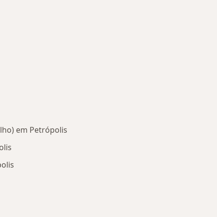
lho) em Petrópolis
olis
olis
oenças mais tratadas