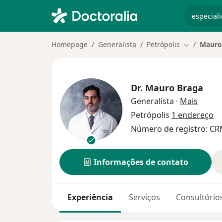
especiali
Homepage
Generalista
Petrópolis
Mauro
Mudar de c
Dr.
Mauro Braga
sobre 
Generalista
·
Mais
Petrópolis
1 endereço
Número de registro: CR
Informações de contato
Experiência
Serviços
Consultório