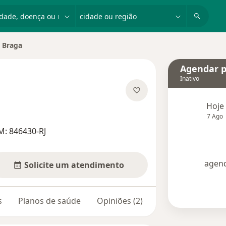
dade, doença ou nome
cidade ou região
 Braga
idade
Agendar p
Inativo
as especializações
Hoje
7 Ago
M: 846430-RJ
agend
Solicite um atendimento
s
Planos de saúde
Opiniões (2)