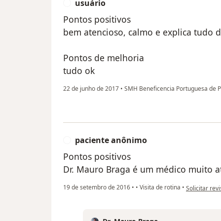
usuário
U
Pontos positivos
bem atencioso, calmo e explica tudo d
Pontos de melhoria
tudo ok
22 de junho de 2017
•
SMH Beneficencia Portuguesa de P
paciente anônimo
P
Pontos positivos
Dr. Mauro Braga é um médico muito a
na opinião d
19 de setembro de 2016
•
•
Visita de rotina
•
Solicitar rev