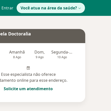
Entrar
Você atua na área da saúde?
ela Doctoralia
Amanhã
Dom,
Segunda-feira
Ter,
Qu
8 Ago
9 Ago
10 Ago
11 Ago
12 Ag
Esse especialista não oferece
amento online para esse endereço.
Solicite um atendimento