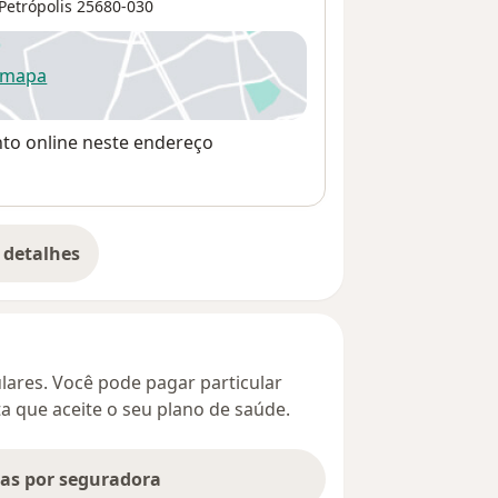
Petrópolis
25680-030
 mapa
re num novo separador
nto online neste endereço
 detalhes
bre o endereço
culares. Você pode pagar particular
ta que aceite o seu plano de saúde.
tas por seguradora