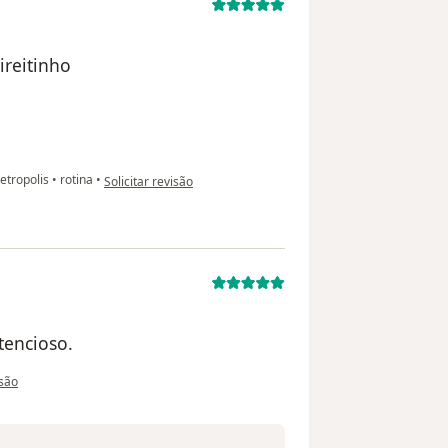
ireitinho
na opinião do utilizador usuário
etropolis
•
rotina
•
Solicitar revisão
tencioso.
o utilizador paciente anônimo
isão