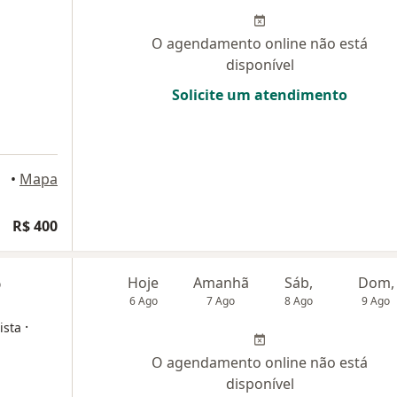
O agendamento online não está
disponível
Solicite um atendimento
polis
•
Mapa
R$ 400
o
Hoje
Amanhã
Sáb,
Dom,
6 Ago
7 Ago
8 Ago
9 Ago
·
ista
O agendamento online não está
disponível