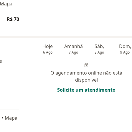
Mapa
R$ 70
Hoje
Amanhã
Sáb,
Dom,
6 Ago
7 Ago
8 Ago
9 Ago
s
O agendamento online não está
disponível
Solicite um atendimento
,
•
Mapa