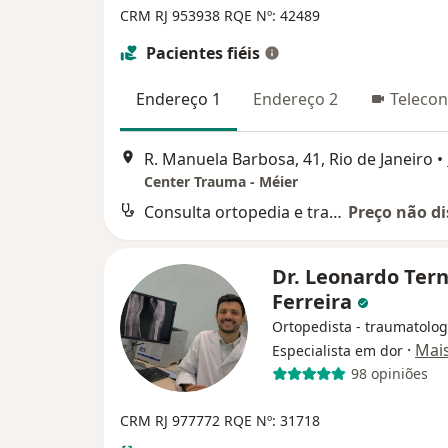
CRM RJ 953938
RQE Nº: 42489
Pacientes fiéis
Endereço 1
Endereço 2
Telecon
R. Manuela Barbosa, 41, Rio de Janeiro
•
Center Trauma - Méier
Consulta ortopedia e traumatologia
Preço não di
Dr. Leonardo Tern
Ferreira
Ortopedista - traumatolog
·
Mai
Especialista em dor
98 opiniões
CRM RJ 977772 RQE Nº: 31718