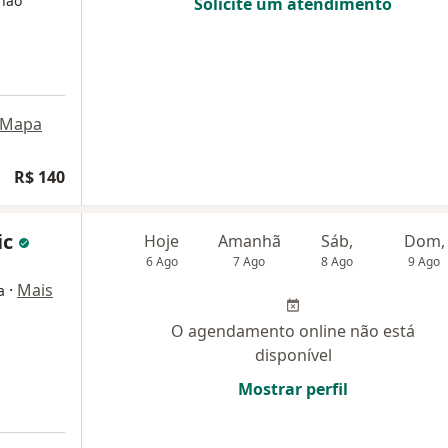
(não
Solicite um atendimento
Mapa
ogia
R$ 140
ic
Hoje
Amanhã
Sáb,
Dom,
6 Ago
7 Ago
8 Ago
9 Ago
·
Mais
a
O agendamento online não está
disponível
Mostrar perfil