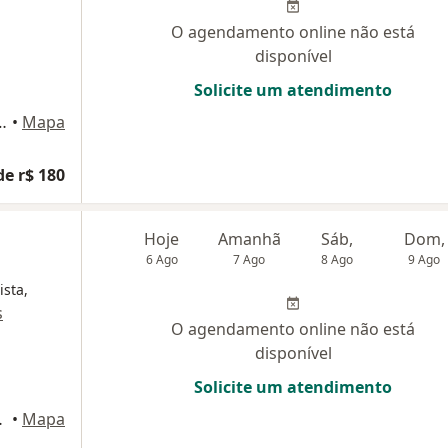
O agendamento online não está
disponível
Solicite um atendimento
 Salas 403 e 405, Petrópolis
•
Mapa
de r$ 180
Hoje
Amanhã
Sáb,
Dom,
6 Ago
7 Ago
8 Ago
9 Ago
ista,
s
O agendamento online não está
disponível
Solicite um atendimento
 Petrópolis
•
Mapa