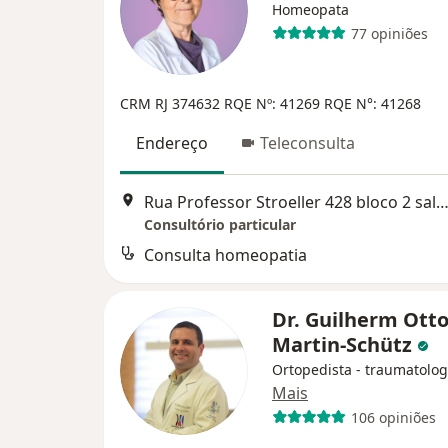
Homeopata
77 opiniões
CRM RJ 374632
RQE Nº: 41269
RQE N°: 41268
Endereço
Teleconsulta
Rua Professor Stroeller 428 bloco 2 sala 102, Petró
Consultório particular
Consulta homeopatia
Dr. Guilherm Ott
Martin-Schütz
Ortopedista - traumatolog
Mais
106 opiniões