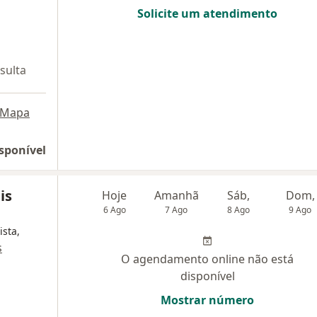
Solicite um atendimento
sulta
Mapa
sponível
is
Hoje
Amanhã
Sáb,
Dom,
6 Ago
7 Ago
8 Ago
9 Ago
ista,
s
O agendamento online não está
disponível
Mostrar número