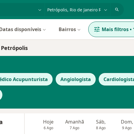
dade, doença ou nome
cidade ou região
Datas disponíveis
Bairros
Mais filtros
•
 Petrópolis
dico Acupunturista
Angiologista
Cardiologist
a
Hoje
Amanhã
Sáb,
Dom,
6 Ago
7 Ago
8 Ago
9 Ago