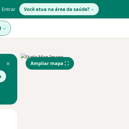
Entrar
Você atua na área da saúde?
1
Ampliar mapa
a
Segunda-feira
Ter,
Qua
10 Ago
11 Ago
12 Ago