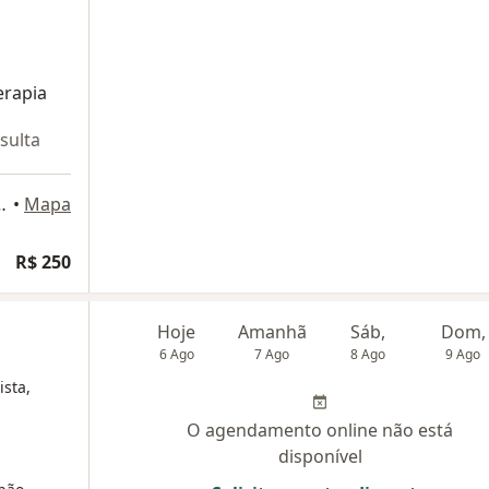
erapia
sulta
ixoto, 70, Petrópolis
•
Mapa
R$ 250
Hoje
Amanhã
Sáb,
Dom,
6 Ago
7 Ago
8 Ago
9 Ago
ista,
O agendamento online não está
disponível