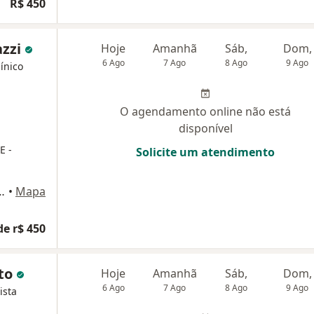
R$ 450
azzi
Hoje
Amanhã
Sáb,
Dom,
6 Ago
7 Ago
8 Ago
9 Ago
ínico
O agendamento online não está
disponível
E -
Solicite um atendimento
 - Salas 1212, Petrópolis
•
Mapa
de r$ 450
ato
Hoje
Amanhã
Sáb,
Dom,
6 Ago
7 Ago
8 Ago
9 Ago
ista