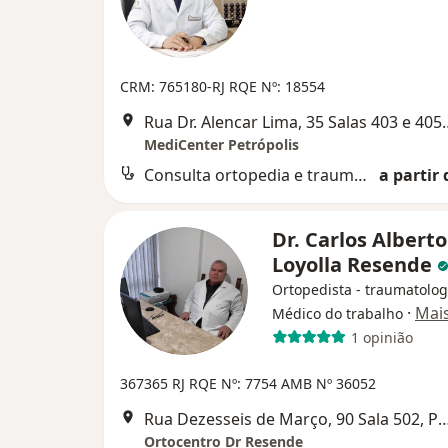
CRM: 765180-RJ
RQE Nº: 18554
Rua Dr. Alencar Lima, 35
MediCenter Petrópolis
Consulta ortopedia e traumatologia
a partir 
Dr. Carlos Alberto
Loyolla Resende
Ortopedista - traumatolog
·
Mai
Médico do trabalho
1 opinião
367365 RJ
RQE Nº: 7754
AMB Nº 36052
Rua Dezesseis de Março, 90 Sala 502,
Ortocentro Dr Resende