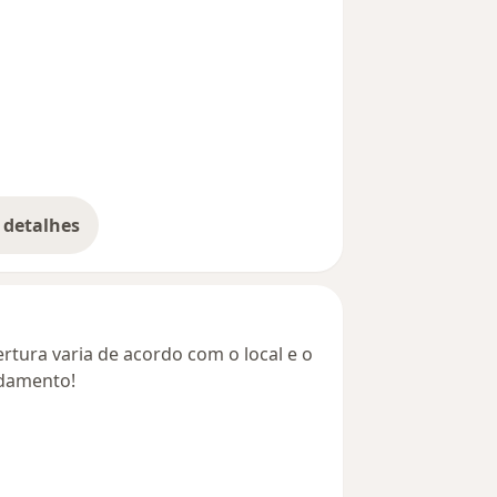
 detalhes
bre o endereço
rtura varia de acordo com o local e o
ndamento!