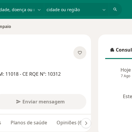
dade, doença ou nome
cidade ou região
mpaio
de
Consul
Consulta
especializações
Hoje
: 11018 - CE RQE Nº: 10312
7 Ago
Este
Enviar mensagem
s
Planos de saúde
Opiniões (608)
Dúvidas respon