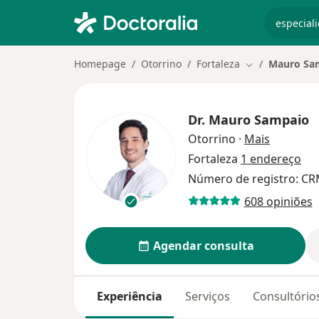
especiali
Homepage
Otorrino
Fortaleza
Mauro Sa
Mudar de cida
Dr.
Mauro Sampaio
sobre as 
Otorrino
·
Mais
Fortaleza
1 endereço
Número de registro: CRM
608 opiniões
Agendar consulta
Experiência
Serviços
Consultório