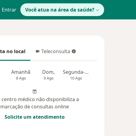
Entrar
Você atua na área da saúde?
ta no local
Teleconsulta
 no local
Teleconsulta
Amanhã
Dom,
Segunda-feira
Ter,
Qua
8 Ago
9 Ago
10 Ago
11 Ago
12 Ag
 centro médico não disponibiliza a
marcação de consultas online
Solicite um atendimento
didas (3)