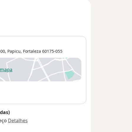
00,
Papicu
,
Fortaleza
60175-055
 mapa
re num novo separador
das)
eço
Detalhes