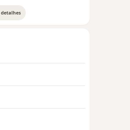
 detalhes
bre a experiência