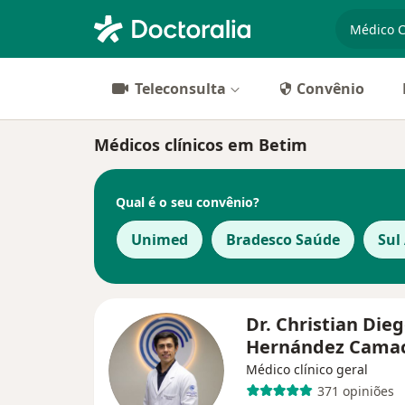
especiali
Teleconsulta
Convênio
Médicos clínicos em Betim
Qual é o seu convênio?
Unimed
Bradesco Saúde
Sul
Dr. Christian Die
Hernández Cama
Médico clínico geral
371 opiniões