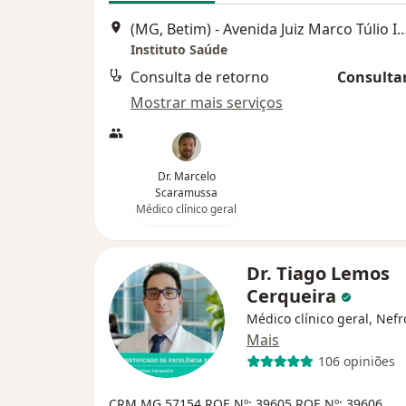
(MG, Betim) - Avenida Juiz Marco Túlio Isaac 3540 - 15 anda
Instituto Saúde
Consulta de retorno
Consultar
Mostrar mais serviços
Dr. Marcelo
Scaramussa
Médico clínico geral
Dr. Tiago Lemos
Cerqueira
Médico clínico geral, Nefr
Mais
106 opiniões
CRM MG 57154
RQE Nº: 39605
RQE Nº: 39606