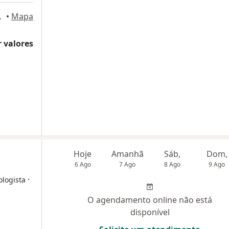
r Sala 1506, Betim
•
Mapa
 valores
Hoje
Amanhã
Sáb,
Dom,
6 Ago
7 Ago
8 Ago
9 Ago
·
ologista
O agendamento online não está
disponível