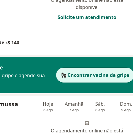
O agendamento online não está
disponível
Solicite um atendimento
de r$ 140
pe
Encontrar vacina da gripe
 gripe e agende sua
amussa
Hoje
Amanhã
Sáb,
Dom,
6 Ago
7 Ago
8 Ago
9 Ago
O agendamento online não está