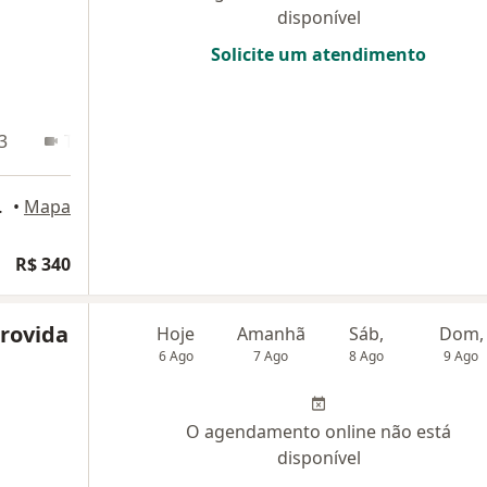
disponível
Solicite um atendimento
3
Teleconsulta
r Sala 1506, Betim
•
Mapa
R$ 340
Provida
Hoje
Amanhã
Sáb,
Dom,
6 Ago
7 Ago
8 Ago
9 Ago
O agendamento online não está
disponível