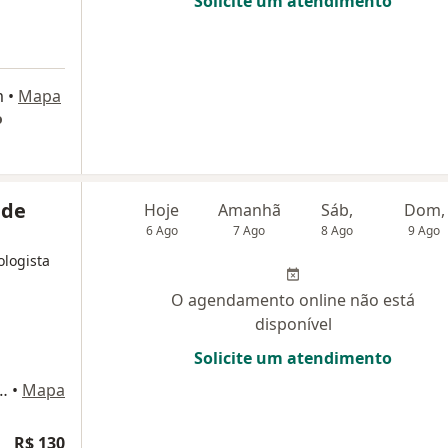
Solicite um atendimento
m
•
Mapa
o
 de
Hoje
Amanhã
Sáb,
Dom,
6 Ago
7 Ago
8 Ago
9 Ago
ologista
O agendamento online não está
disponível
Solicite um atendimento
 5757, Sala 201, 2° Andar Bairro Beatriz, Contagem
•
Mapa
R$ 130