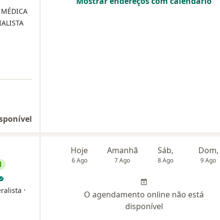
Mostrar endereços com calendário
)
MÉDICA
IALISTA
sponível
Hoje
Amanhã
Sáb,
Dom,
6 Ago
7 Ago
8 Ago
9 Ago
l
·
ralista
O agendamento online não está
disponível