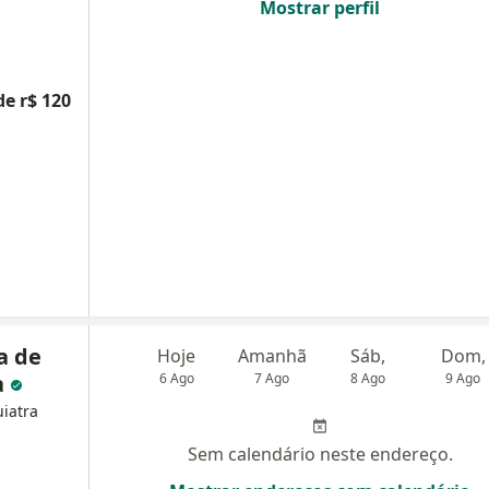
Mostrar perfil
de r$ 120
a de
Hoje
Amanhã
Sáb,
Dom,
a
6 Ago
7 Ago
8 Ago
9 Ago
uiatra
Sem calendário neste endereço.