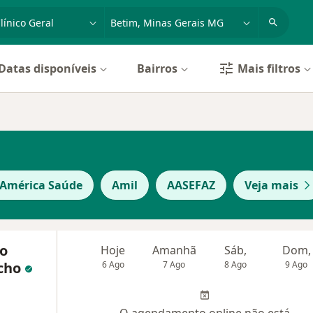
dade, doença ou nome
cidade ou região
Datas disponíveis
Bairros
Mais filtros
 América Saúde
Amil
AASEFAZ
Veja mais
go
Hoje
Amanhã
Sáb,
Dom,
cho
6 Ago
7 Ago
8 Ago
9 Ago