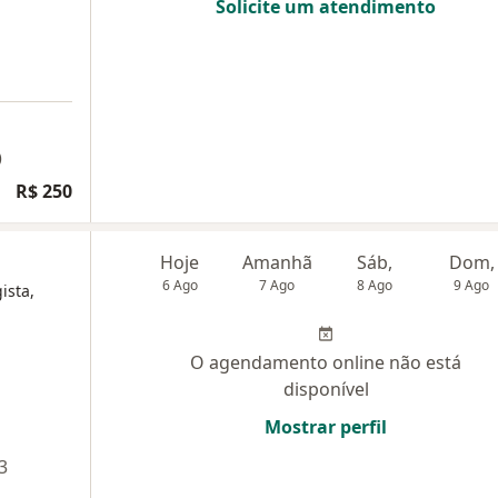
Solicite um atendimento
)
R$ 250
Hoje
Amanhã
Sáb,
Dom,
6 Ago
7 Ago
8 Ago
9 Ago
ista,
O agendamento online não está
disponível
Mostrar perfil
3