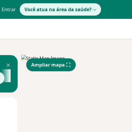
Entrar
Você atua na área da saúde?
Ampliar mapa
Segunda-feira
Ter,
Qua
10 Ago
11 Ago
12 Ago