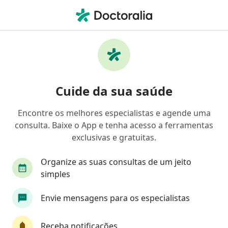
Men
Médico Clínico Geral • Esmeraldas, Minas Gerais MG
Filtros
Convênio
Mapa
Médicos clínicos em Esmeraldas
Cuide da sua saúde
Encontre os melhores especialistas e agende uma
Qual é o seu convênio?
consulta. Baixe o App e tenha acesso a ferramentas
Infraero
exclusivas e gratuitas.
Organize as suas consultas de um jeito
simples
Envie mensagens para os especialistas
Receba notificações