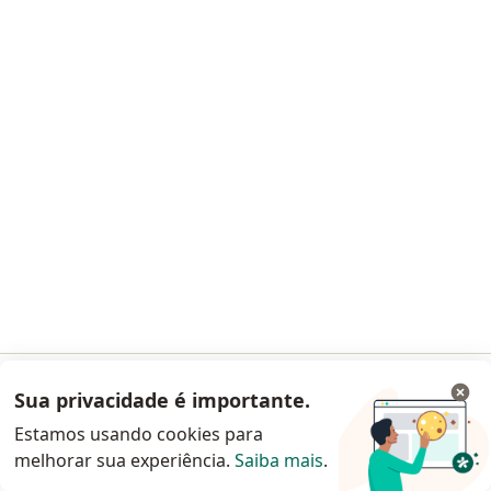
Pagamento online
Parcelamento disponível
Dr. Amadeu Sudario Vieira Toledo
Médico clínico geral, Generalista, Especialista em clínica
·
Mais
médica
236 opiniões
CRM SP 224816
- RQE não encontrado para Clínica Médica
Emissão de receitas e atestados
Especialista em telemedicina
⁠Atendimento acolhedor e humanizado
Pacientes fiéis
Sua privacidade é importante.
Acessar App
Endereço
Teleconsulta
Estamos usando cookies para
melhorar sua experiência.
Saiba mais
.
Continuar pelo site da Doctoralia
Savassi, Belo Horizonte
•
Mapa