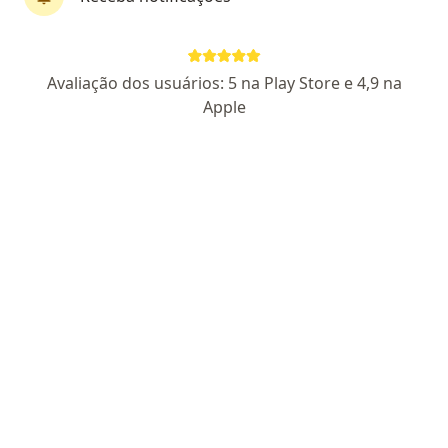
Dr. Christian Diego Hernández Camacho
Médico clínico geral
Avaliação dos usuários: 5 na Play Store e 4,9 na
373 opiniões
Apple
CRM MG 92061
R. Progresso, 63, Betim
•
Mapa
Clínica de Olhos Provida
Consulta Oftalmologia
a partir de r$ 140
Esse especialista não oferece agendamento online para esse endereço.
Solicite um atendimento