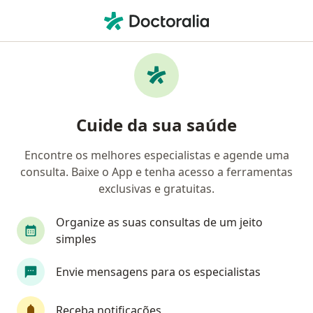
Men
Médico Clínico Geral • Itajaí, Santa Catarina SC
Filtros
Convênio:
ASSEFAZ SAÚDE
Médicos clínicos ASSEFAZ SAÚDE em Itajaí
Cuide da sua saúde
Encontre os melhores especialistas e agende uma
consulta. Baixe o App e tenha acesso a ferramentas
exclusivas e gratuitas.
Organize as suas consultas de um jeito
simples
Dr. Aroldo Mauricio Algalarrondo Brizzi
Envie mensagens para os especialistas
·
Mais
Médico clínico geral
32 opiniões
Receba notificações