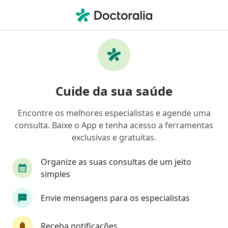
Men
Transtorno Depressivo • Itajaí, Santa Catarina SC
Filtros
• 1
Convênio
Mapa
Profissionais com experiência Transtorno
Cuide da sua saúde
depressivo, Itajaí
Encontre os melhores especialistas e agende uma
consulta. Baixe o App e tenha acesso a ferramentas
Qual especialização você está procurando?
exclusivas e gratuitas.
Psicólogo
Psiquiatra
Médico clínico geral
Organize as suas consultas de um jeito
simples
Envie mensagens para os especialistas
Receba notificações