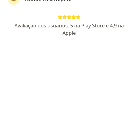
Pagamento online
Parcelamento disponível
Avaliação dos usuários: 5 na Play Store e 4,9 na
Thais Alvim
Apple
·
Mais
Psicóloga, Psicanalista
93 opiniões
CRP 01/13051
Pacientes fiéis
Endereço
Teleconsulta
Avenida Osvaldo Reis 3385, Praia Brava, Itajaí
•
Mapa
CONSULTÓRIO ONLINE - Thaís Alvim Psicóloga e Psicanalista Ltda
Consulta Psicologia
R$ 280
Esse especialista não oferece agendamento online para esse endereço.