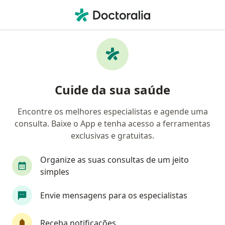
Men
Médico Do Esporte • São Paulo, Brasil
Filtros
Convênio:
Unibanco Saúde
Médicos do esporte Unibanco Saúde em São
Cuide da sua saúde
Paulo
Encontre os melhores especialistas e agende uma
consulta. Baixe o App e tenha acesso a ferramentas
exclusivas e gratuitas.
Organize as suas consultas de um jeito
simples
Dr. Rogério Augusto Geremias
Envie mensagens para os especialistas
·
Mais
Médico do esporte, Ortopedista - traumatologista
24 opiniões
Receba notificações