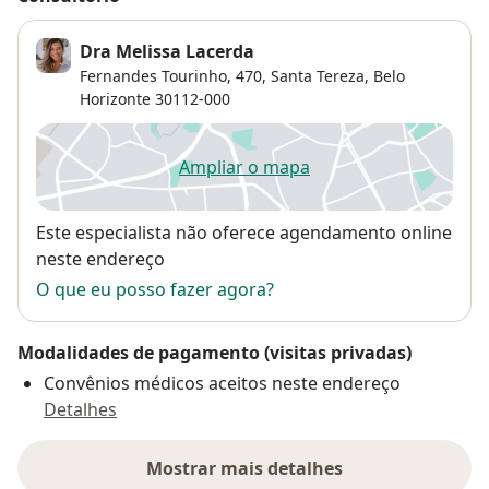
Dra Melissa Lacerda
Fernandes Tourinho, 470,
Santa Tereza
,
Belo
Horizonte
30112-000
Ampliar o mapa
abre num novo separador
Disponibilidade
Este especialista não oferece agendamento online
neste endereço
O que eu posso fazer agora?
Modalidades de pagamento (visitas privadas)
Convênios médicos aceitos neste endereço
Detalhes
Mostrar mais detalhes
sobre o endereço