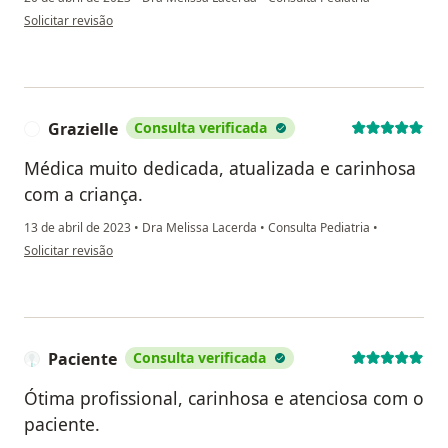
na opinião do utilizador Paciente
Solicitar revisão
Grazielle
Consulta verificada
G
Médica muito dedicada, atualizada e carinhosa
com a criança.
13 de abril de 2023
•
Dra Melissa Lacerda
•
Consulta Pediatria
•
na opinião do utilizador Grazielle
Solicitar revisão
Paciente
Consulta verificada
Ótima profissional, carinhosa e atenciosa com o
paciente.