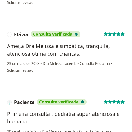
na opinião do utilizador Karen Castelli
Solicitar revisão
Flávia
Consulta verificada
F
Amei,a Dra Melissa é simpática, tranquila,
atenciosa ótima com crianças.
23 de maio de 2023
•
Dra Melissa Lacerda
•
Consulta Pediatria
•
na opinião do utilizador Flávia
Solicitar revisão
Paciente
Consulta verificada
Primeira consulta , pediatra super atenciosa e
humana .
20 de abril de 2023
•
Dra Melissa Lacerda
•
Consulta Pediatria
•