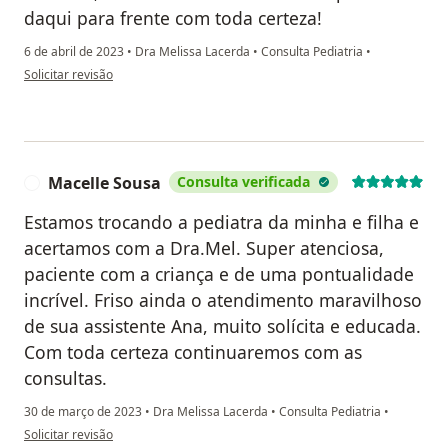
daqui para frente com toda certeza!
6 de abril de 2023
•
Dra Melissa Lacerda
•
Consulta Pediatria
•
na opinião do utilizador Elaine e Leo
Solicitar revisão
Macelle Sousa
Consulta verificada
M
Estamos trocando a pediatra da minha e filha e
acertamos com a Dra.Mel. Super atenciosa,
paciente com a criança e de uma pontualidade
incrível. Friso ainda o atendimento maravilhoso
de sua assistente Ana, muito solícita e educada.
Com toda certeza continuaremos com as
consultas.
30 de março de 2023
•
Dra Melissa Lacerda
•
Consulta Pediatria
•
na opinião do utilizador Macelle Sousa
Solicitar revisão