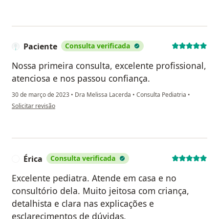
Paciente
Consulta verificada
Nossa primeira consulta, excelente profissional,
atenciosa e nos passou confiança.
30 de março de 2023
•
Dra Melissa Lacerda
•
Consulta Pediatria
•
na opinião do utilizador Paciente
Solicitar revisão
Érica
Consulta verificada
É
Excelente pediatra. Atende em casa e no
consultório dela. Muito jeitosa com criança,
detalhista e clara nas explicações e
esclarecimentos de dúvidas.