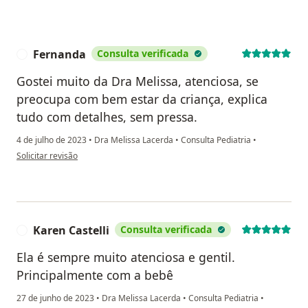
Fernanda
Consulta verificada
F
Gostei muito da Dra Melissa, atenciosa, se
preocupa com bem estar da criança, explica
tudo com detalhes, sem pressa.
4 de julho de 2023
•
Dra Melissa Lacerda
•
Consulta Pediatria
•
na opinião do utilizador Fernanda
Solicitar revisão
Karen Castelli
Consulta verificada
K
Ela é sempre muito atenciosa e gentil.
Principalmente com a bebê
27 de junho de 2023
•
Dra Melissa Lacerda
•
Consulta Pediatria
•