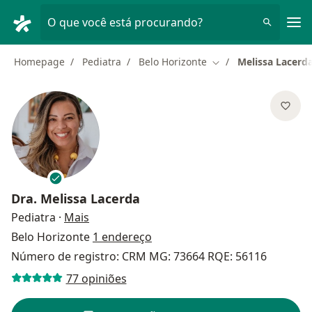
Men
O que você está procurando?
Homepage
Pediatra
Belo Horizonte
Melissa Lacerd
Mudar de cidade
Dra.
Melissa Lacerda
sobre as especializações
Pediatra
·
Mais
Belo Horizonte
1 endereço
Número de registro: CRM MG: 73664 RQE: 56116
77 opiniões