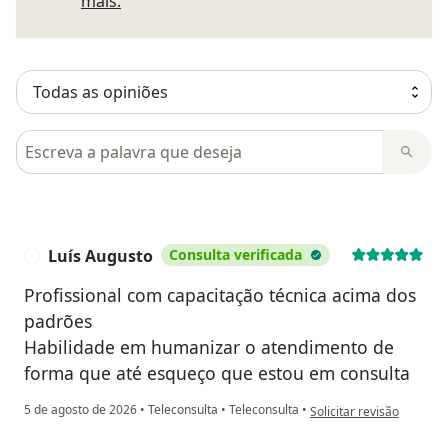
Saber mais sobre pareceres
mais.
Pesquisar em opiniões
Luís Augusto
Consulta verificada
L
Profissional com capacitação técnica acima dos
padrões
Habilidade em humanizar o atendimento de
forma que até esqueço que estou em consulta
na opinião do utilizador 
5 de agosto de 2026
•
Teleconsulta
•
Teleconsulta
•
Solicitar revisão