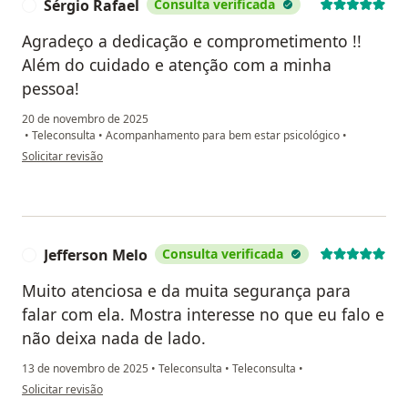
Sérgio Rafael
Consulta verificada
S
Agradeço a dedicação e comprometimento !!
Além do cuidado e atenção com a minha
pessoa!
20 de novembro de 2025
•
Teleconsulta
•
Acompanhamento para bem estar psicológico
•
na opinião do utilizador Sérgio Rafael
Solicitar revisão
Jefferson Melo
Consulta verificada
J
Muito atenciosa e da muita segurança para
falar com ela. Mostra interesse no que eu falo e
não deixa nada de lado.
13 de novembro de 2025
•
Teleconsulta
•
Teleconsulta
•
na opinião do utilizador Jefferson Melo
Solicitar revisão