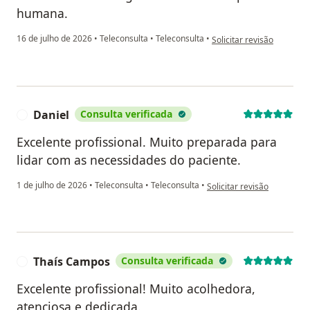
humana.
na opinião do utilizador 
16 de julho de 2026
•
Teleconsulta
•
Teleconsulta
•
Solicitar revisão
Daniel
Consulta verificada
D
Excelente profissional. Muito preparada para
lidar com as necessidades do paciente.
na opinião do utilizador Da
1 de julho de 2026
•
Teleconsulta
•
Teleconsulta
•
Solicitar revisão
Thaís Campos
Consulta verificada
T
Excelente profissional! Muito acolhedora,
atenciosa e dedicada.