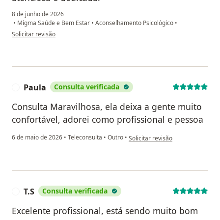
8 de junho de 2026
•
Migma Saúde e Bem Estar
•
Aconselhamento Psicológico
•
na opinião do utilizador Thaís Campos
Solicitar revisão
Paula
Consulta verificada
P
Consulta Maravilhosa, ela deixa a gente muito
confortável, adorei como profissional e pessoa
na opinião do utilizador Paula
6 de maio de 2026
•
Teleconsulta
•
Outro
•
Solicitar revisão
T.S
Consulta verificada
T
Excelente profissional, está sendo muito bom