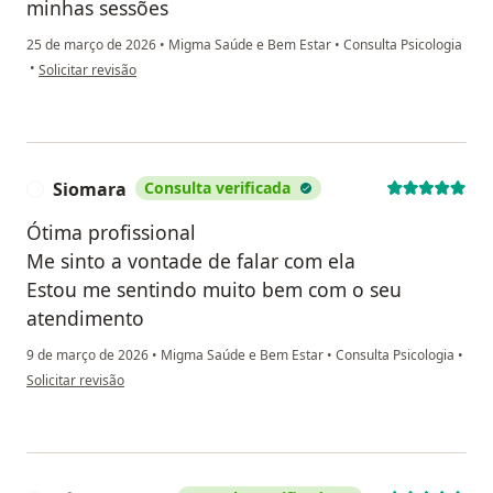
minhas sessões
25 de março de 2026
•
Migma Saúde e Bem Estar
•
Consulta Psicologia
na opinião do utilizador T.S
•
Solicitar revisão
Siomara
Consulta verificada
S
Ótima profissional
Me sinto a vontade de falar com ela
Estou me sentindo muito bem com o seu
atendimento
9 de março de 2026
•
Migma Saúde e Bem Estar
•
Consulta Psicologia
•
na opinião do utilizador Siomara
Solicitar revisão