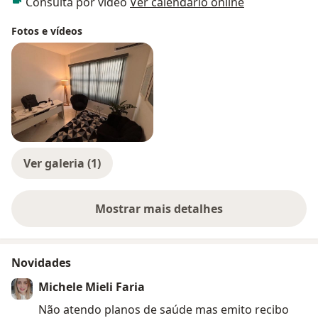
Consulta por vídeo
Ver calendário online
de psicoterapia, entre em contato comigo para uma
consulta. Buscarei, com todas as técnicas, lhe ajudar a
Fotos e vídeos
compreender seu processo de autoconhecimento, as
causas dos seus sofrimentos e encontrar formas de
superá-los.
Ver galeria (1)
Mostrar mais detalhes
sobre a experiência
Novidades
Michele Mieli Faria
Não atendo planos de saúde mas emito recibo