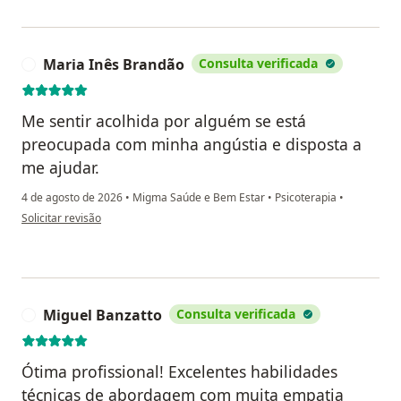
Maria Inês Brandão
Consulta verificada
M
Me sentir acolhida por alguém se está
preocupada com minha angústia e disposta a
me ajudar.
4 de agosto de 2026
•
Migma Saúde e Bem Estar
•
Psicoterapia
•
na opinião do utilizador Maria Inês Brandão
Solicitar revisão
Miguel Banzatto
Consulta verificada
M
Ótima profissional! Excelentes habilidades
técnicas de abordagem com muita empatia