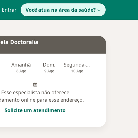
Entrar
Você atua na área da saúde?
ela Doctoralia
Amanhã
Dom,
Segunda-feira
Ter,
Qu
8 Ago
9 Ago
10 Ago
11 Ago
12 Ag
Esse especialista não oferece
amento online para esse endereço.
Solicite um atendimento