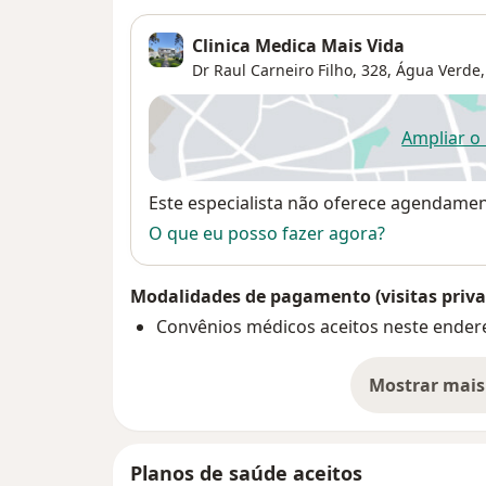
Clinica Medica Mais Vida
Dr Raul Carneiro Filho, 328,
Água Verde
Ampliar o
ab
Disponibilidade
Este especialista não oferece agendame
O que eu posso fazer agora?
Modalidades de pagamento (visitas priva
Convênios médicos aceitos neste ender
Mostrar mais
so
Planos de saúde aceitos