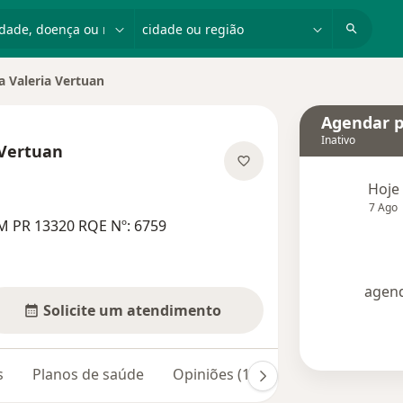
dade, doença ou nome
cidade ou região
 Valeria Vertuan
idade
Agendar p
Inativo
 Vertuan
e as especializações
Hoje
7 Ago
M PR 13320 RQE Nº: 6759
agend
Solicite um atendimento
s
Planos de saúde
Opiniões (129)