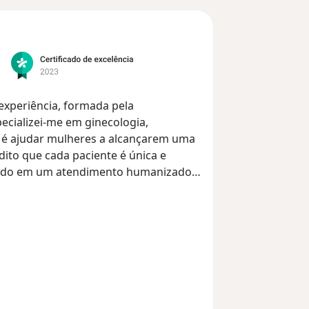
experiência, formada pela
ecializei-me em ginecologia,
vo é ajudar mulheres a alcançarem uma
dito que cada paciente é única e
tado em um atendimento humanizado.
ento, procuro manter-me atualizada,
ursos, buscando as mais recentes
e adolescentes até mulheres mais
ntações sobre anticoncepção para
to especializado de mulheres na