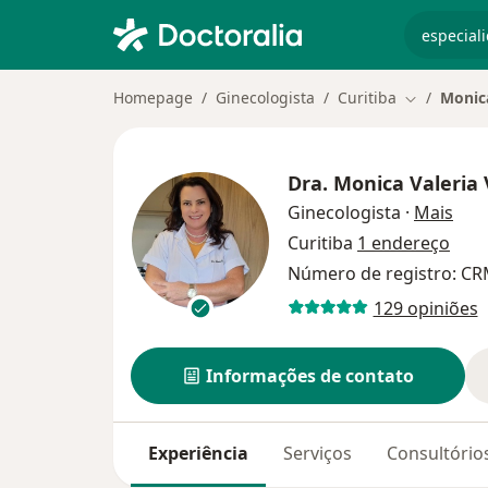
especiali
Homepage
Ginecologista
Curitiba
Monica
Mudar de c
Dra.
Monica Valeria
sobr
Ginecologista
·
Mais
Curitiba
1 endereço
Número de registro: CR
129 opiniões
Informações de contato
Experiência
Serviços
Consultório