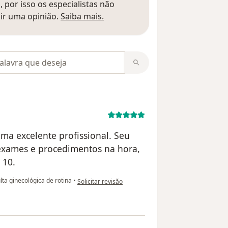
 por isso os especialistas não
Saber mais sobre pareceres
ir uma opinião.
Saiba mais.
m opiniões
uma excelente profissional. Seu
 exames e procedimentos na hora,
 10.
na opinião do utilizador Tatiane Paula M.
ta ginecológica de rotina
•
Solicitar revisão