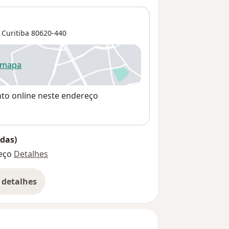
,
Curitiba
80620-440
 mapa
re num novo separador
nto online neste endereço
das)
eço
Detalhes
 detalhes
bre o endereço