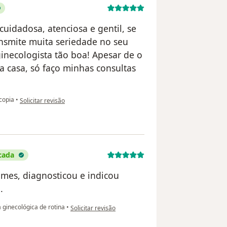
cuidadosa, atenciosa e gentil, se
ansmite muita seriedade no seu
inecologista tão boa! Apesar de o
a casa, só faço minhas consultas
na opinião do utilizador Bianca Mendes
copia
•
Solicitar revisão
cada
ames, diagnosticou e indicou
.
na opinião do utilizador Elaine Scantamburlo
 ginecológica de rotina
•
Solicitar revisão