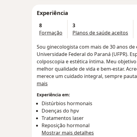
Experiência
8
3
Formação
Planos de saúde aceitos
Sou ginecologista com mais de 30 anos de 
Universidade Federal do Paraná (UFPR). Esp
colposcopia e estética íntima. Meu objeti
melhor qualidade de vida e bem-estar. Acre
merece um cuidado integral, sempre pau
Sobre mim
mais
Para garantir que ofereço o melhor tratam
Experiência em:
participando ativamente de congressos e c
Distúrbios hormonais
inovações e avanços na área médica.
Doenças do hpv
Tratamentos laser
Atendo pacientes de todas as idades, desd
Reposição hormonal
maduras. Minha abordagem vai desde orie
Mostrar mais detalhes
pacientes mais jovens até o acompanhamen