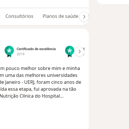
Consultórios
Planos de saúde
Opiniões (707)
 um pouco melhor sobre mim e minha
i em uma das melhores universidades
de Janeiro - UERJ, foram cinco anos de
ída essa etapa, fui aprovada na tão
Nutrição Clínica do Hospital
te concurso público. A Residência,
 Serviço, me proporcionou ter
ssionais mais altamente qualificados
e a isso e, ainda de maior valor, tive