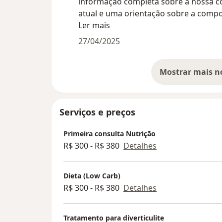
informação completa sobre a nossa c
atual e uma orientação sobre a comp
corporal ideal. Realiza a análise de fo
Ler mais
segmentada e fornece a composição 
27/04/2025
de membros e tronco.
Serviços e preços
Primeira consulta Nutrição
R$ 300 - R$ 380
Detalhes
Dieta (Low Carb)
R$ 300 - R$ 380
Detalhes
Tratamento para diverticulite