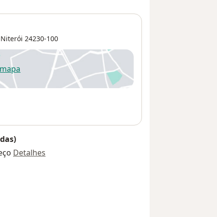
,
Niterói
24230-100
 mapa
re num novo separador
das)
eço
Detalhes