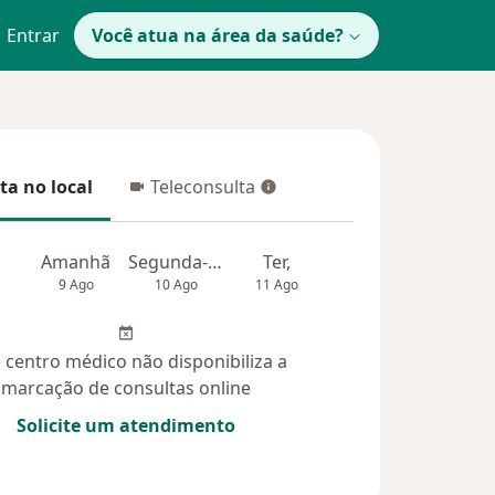
Entrar
Você atua na área da saúde?
ta no local
Teleconsulta
 no local
Teleconsulta
Amanhã
Segunda-feira
Ter,
Qua
Qui,
9 Ago
10 Ago
11 Ago
12 Ago
13 Ag
 centro médico não disponibiliza a
marcação de consultas online
Solicite um atendimento