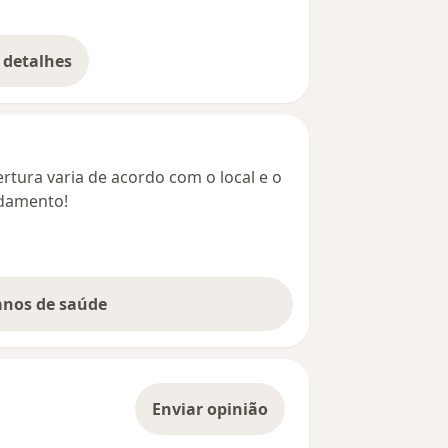
 detalhes
bre o endereço
rtura varia de acordo com o local e o
ndamento!
lanos de saúde
Enviar opinião