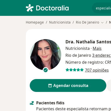
especiali
Homepage
Nutricionista
Rio De Janeiro
N
Mudar
Dra.
Nathalia Santo
sobre
Nutricionista
·
Mais
Rio de Janeiro
3 endere
Número de registro: CR
707 opiniões
Agendar consulta
Pacientes fiéis
Pacientes deste especialista retornam p