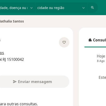
dade, doença ou nome
cidade ou região
athalia Santos
 de cidade
s
Consul
Consulta
 as especializações
ços
Hoje
N RJ 15100042
8 Ago
Este
Enviar mensagem
ara outras consultas.