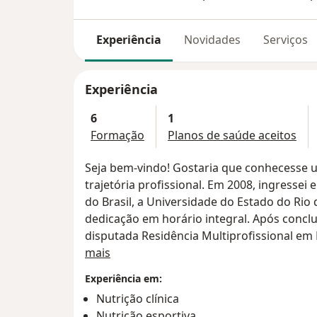
Experiência
Novidades
Serviços
Experiência
6
1
Formação
Planos de saúde aceitos
Seja bem-vindo! Gostaria que conhecesse
trajetória profissional. Em 2008, ingresse
do Brasil, a Universidade do Estado do Rio 
dedicação em horário integral. Após conclu
disputada Residência Multiprofissional em 
Sobre mim
Universitário Pedro Ernesto - HUPE, median
mais
também conhecida como Especialização em
Experiência em:
contato e aprender na prática com os profi
Nutrição clínica
das mais diversas áreas da saúde. Somando-s
Nutrição esportiva