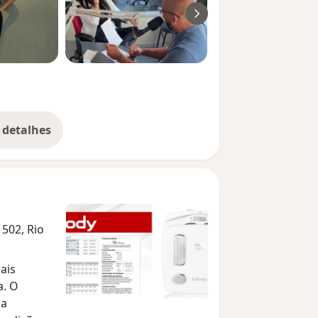
 detalhes
bre a experiência
502, Rio
ais
a. O
ma