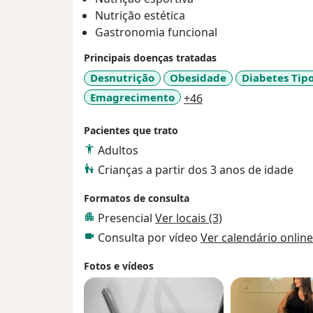
uma vivência incrível e diria até o privilé
Nutrição estética
cuidado ao próximo e entender que cada in
Gastronomia funcional
particularidades devem ser consideradas 
Findada a Residência, dei continuidade a 
Principais doenças tratadas
qualificação e me especializei também em N
Desnutrição
Obesidade
Diabetes Tipo
Pesquisa e Gestão em Saúde – IPGS. De lá 
a11y_sr_more_disea
Emagrecimento
+46
da atualização profissional constante, per
cursos e congressos.
Pacientes que trato
Sou uma profissional que visa oferecer os
Adultos
tecnológicos disponíveis no mercado para 
Crianças a partir dos 3 anos de idade
nutricional. O meu comprometimento está 
daqueles que me escolheram. Lhe aguardo
Formatos de consulta
Presencial
Ver locais (3)
Consulta por vídeo
Ver calendário online
Fotos e vídeos