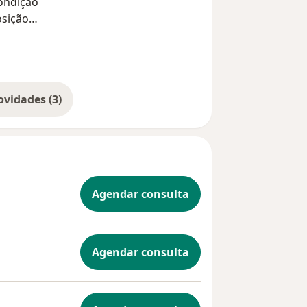
ondição
osição
rma
detalhada
Mostrar mais novidades (3)
Agendar consulta
Agendar consulta