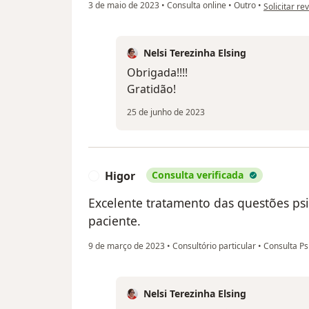
na opinião d
3 de maio de 2023
•
Consulta online
•
Outro
•
Solicitar re
Nelsi Terezinha Elsing
Obrigada!!!!
Gratidão!
25 de junho de 2023
Higor
Consulta verificada
H
Excelente tratamento das questões psi
paciente.
9 de março de 2023
•
Consultório particular
•
Consulta Ps
Nelsi Terezinha Elsing