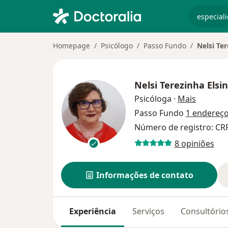
especiali
Homepage
Psicólogo
Passo Fundo
Nelsi Ter
Nelsi Terezinha Elsi
sobre as
Psicóloga
·
Mais
Passo Fundo
1 endereç
Número de registro: CR
8 opiniões
Informações de contato
Experiência
Serviços
Consultório