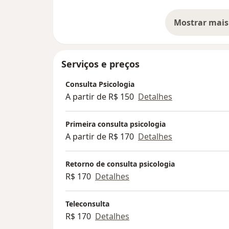
intermédio de procedimentos e técnicas, o 
para se expor à essas dificuldades e volta
Mostrar mais
so
vida.
Serviços e preços
Consulta Psicologia
A partir de R$ 150
Detalhes
Primeira consulta psicologia
A partir de R$ 170
Detalhes
Retorno de consulta psicologia
R$ 170
Detalhes
Teleconsulta
R$ 170
Detalhes