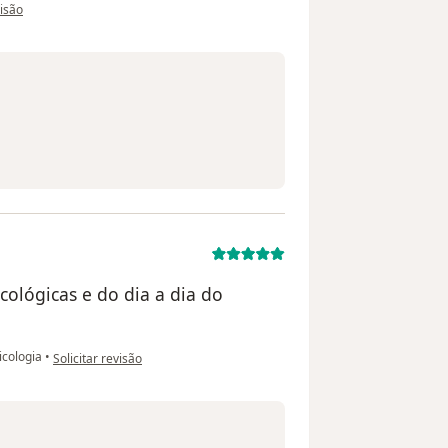
o utilizador Nelsi Terezinha Elsing
visão
cológicas e do dia a dia do
na opinião do utilizador Higor
icologia
•
Solicitar revisão