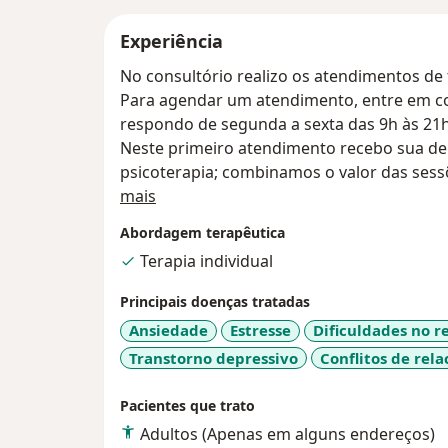
Experiência
No consultório realizo os atendimentos de 
Para agendar um atendimento, entre em c
respondo de segunda a sexta das 9h às 21h
Neste primeiro atendimento recebo sua de
psicoterapia; combinamos o valor das ses
Sobre mim
terapêutico.
mais
Há momentos na vida que tomar decisões tor
Abordagem terapêutica
infinitas variáveis que confundem nossos
Terapia individual
situação de dúvida, dando a sensação que 
Buscar a ajuda de um psicólogo iniciando 
Principais doenças tratadas
paciente a perceber com mais consciência
Ansiedade
Estresse
Dificuldades no 
tais mudanças e escolhas mais satisfatórias
Transtorno depressivo
Conflitos de rel
Compreender o que está mantendo o desco
vezes, a colaboração de um profissional, u
Pacientes que trato
emocionalmente pode tornar o conflito ain
Adultos (Apenas em alguns endereços)
No processo terapêutico, muitos question