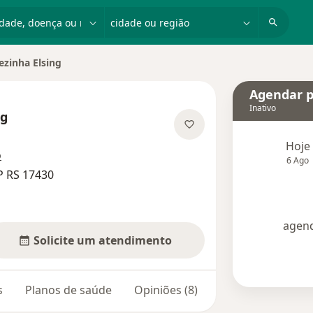
dade, doença ou nome
cidade ou região
ezinha Elsing
Agendar p
Inativo
ng
 especializações
Hoje
o
6 Ago
P RS 17430
agend
Solicite um atendimento
s
Planos de saúde
Opiniões (8)