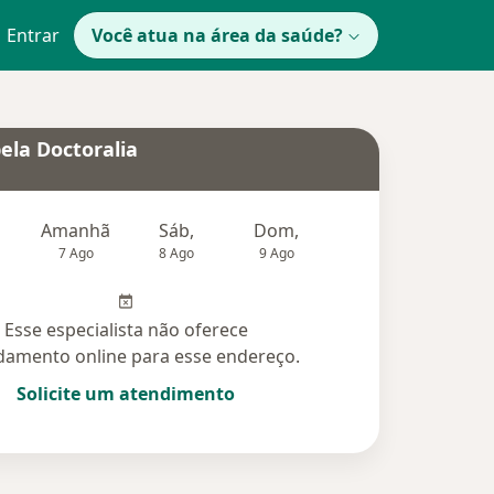
Entrar
Você atua na área da saúde?
ela Doctoralia
Amanhã
Sáb,
Dom,
Segunda-feira
Ter,
7 Ago
8 Ago
9 Ago
10 Ago
11 Ag
Esse especialista não oferece
amento online para esse endereço.
Solicite um atendimento