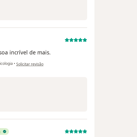
soa incrível de mais.
na opinião do utilizador Denize
icologia
•
Solicitar revisão
a