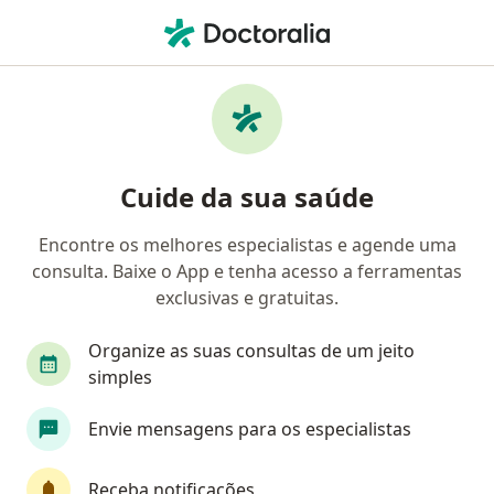
Men
Orientação Aos Pais • Passo Fundo, Rio Grande do Sul RS
Filtros
• 1
Convênio
Mapa
Orientação aos pais em Passo Fundo:
Cuide da sua saúde
clínicas e especialistas
Encontre os melhores especialistas e agende uma
consulta. Baixe o App e tenha acesso a ferramentas
Qual especialização você está procurando?
exclusivas e gratuitas.
Psicólogo
Psicanalista
Psicopedagogo
Organize as suas consultas de um jeito
simples
Envie mensagens para os especialistas
Receba notificações