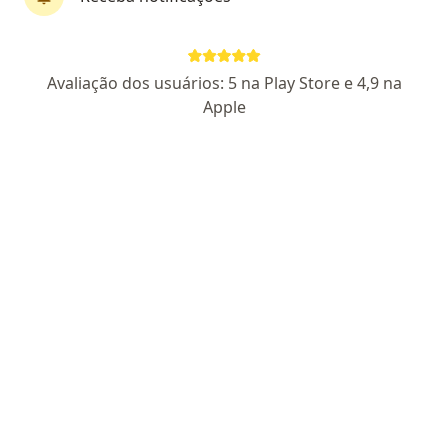
Márlon Mendonça de Souza
Avaliação dos usuários: 5 na Play Store e 4,9 na
·
Mais
Psicólogo
Apple
60 opiniões
CRP 16/6772
Endereço
Teleconsulta
Rua D 445, Passo Fundo
•
Mapa
Apenas Atendimento Online
Orientação aos pais
a partir de r$ 250
Esse especialista não oferece agendamento online para esse endereço.
Solicite um atendimento