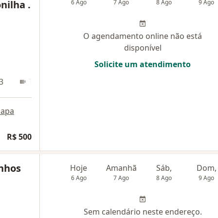
nilha .
6 Ago
7 Ago
8 Ago
9 Ago
O agendamento online não está
disponível
Solicite um atendimento
3
Teleconsulta
apa
R$ 500
anhos
Hoje
Amanhã
Sáb,
Dom,
6 Ago
7 Ago
8 Ago
9 Ago
Sem calendário neste endereço.