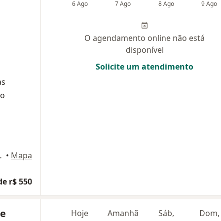
6 Ago
7 Ago
8 Ago
9 Ago
O agendamento online não está
disponível
Solicite um atendimento
as
eo
ro, Indaiatuba
•
Mapa
de r$ 550
de
Hoje
Amanhã
Sáb,
Dom,