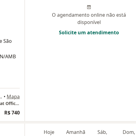
O agendamento online não está
disponível
Solicite um atendimento
de São
ABN/AMB
hadores 116, Indaiatuba
•
Mapa
Clínica Neurológica Indaiatuba - The Diplomat Office & Mall - 7° andar (sala 707)
R$ 740
Hoje
Amanhã
Sáb,
Dom,