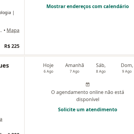
Mostrar endereços com calendário
ologia
|
670 - Jardim Tropical, Indaiatuba
•
Mapa
R$ 225
ues
Hoje
Amanhã
Sáb,
Dom,
6 Ago
7 Ago
8 Ago
9 Ago
O agendamento online não está
disponível
Solicite um atendimento
a