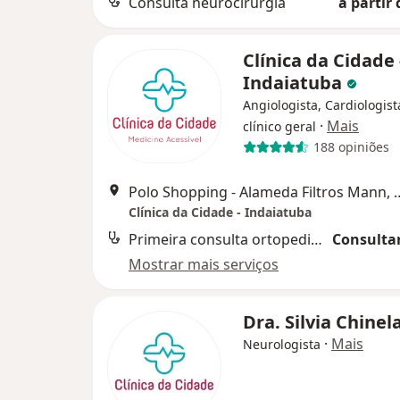
Consulta neurocirurgia
a partir 
Clínica da Cidade 
Indaiatuba
Angiologista, Cardiologis
·
Mais
clínico geral
188 opiniões
Polo Shopping - Alameda Filtros Mann, 
Clínica da Cidade - Indaiatuba
Primeira consulta ortopedia e traumatologia
Consultar
Mostrar mais serviços
Dra. Silvia Chinel
·
Mais
Neurologista