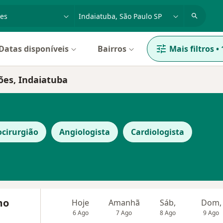
dade, doença ou nome
cidade ou região
Datas disponíveis
Bairros
Mais filtros
•
ões, Indaiatuba
cirurgião
Angiologista
Cardiologista
mo
Hoje
Amanhã
Sáb,
Dom,
6 Ago
7 Ago
8 Ago
9 Ago