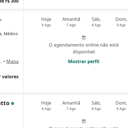
de r$ 300
-
Hoje
Amanhã
Sáb,
Dom,
6 Ago
7 Ago
8 Ago
9 Ago
ta, Médico
O agendamento online não está
disponível
670 - Jardim Tropical, Indaiatuba
•
Mapa
Mostrar perfil
 valores
atto
Hoje
Amanhã
Sáb,
Dom,
6 Ago
7 Ago
8 Ago
9 Ago