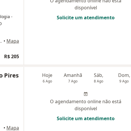
O agendamento online não está
disponível
ologia
-
Solicite um atendimento
O
670 - Jardim Tropical, Indaiatuba
•
Mapa
R$ 205
o Pires
Hoje
Amanhã
Sáb,
Dom,
6 Ago
7 Ago
8 Ago
9 Ago
O agendamento online não está
disponível
Solicite um atendimento
•
Mapa