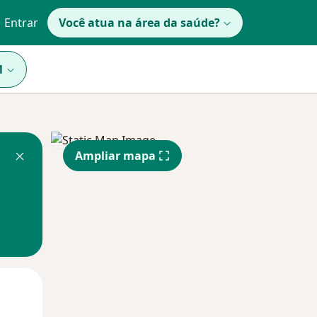
Entrar
Você atua na área da saúde?
1
Ampliar mapa
Segunda-feira
Ter,
Qua
10 Ago
11 Ago
12 Ago