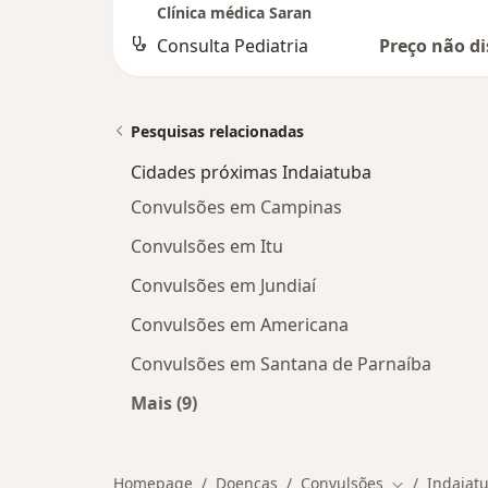
Clínica médica Saran
Consulta Pediatria
Preço não di
Pesquisas relacionadas
Cidades próximas Indaiatuba
Convulsões em Campinas
Convulsões em Itu
Convulsões em Jundiaí
Convulsões em Americana
Convulsões em Santana de Parnaíba
Mais (9)
Mais na categoria: Cidades próximas
Homepage
Doenças
Convulsões
Indaiat
Mudar de ci