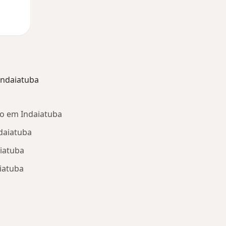
Indaiatuba
o em Indaiatuba
daiatuba
iatuba
iatuba
oenças relacionadas em Indaiatuba