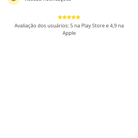
CRM:SP 272465
- RQE nao encontrado para (NEUROLOGISTA)
Pacientes fiéis
Rua João Crudo 120, Osasco
•
Mapa
Avaliação dos usuários: 5 na Play Store e 4,9 na
Clínica Dimeg - Osasco
Apple
Aceita Mediservice
Consulta Neurologista
Esse especialista não oferece agendamento online para esse endereço.
Solicite um atendimento