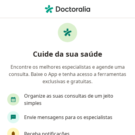
Men
Neurologista • Osasco, São Paulo SP
Filtros
Convênio:
Mediservice
Neurologistas Mediservice em Osasco
Cuide da sua saúde
Encontre os melhores especialistas e agende uma
consulta. Baixe o App e tenha acesso a ferramentas
exclusivas e gratuitas.
Organize as suas consultas de um jeito
simples
Daiana Rossi Miranda De Oliveira
Envie mensagens para os especialistas
·
Mais
Neurologista
63 opiniões
Receba notificações