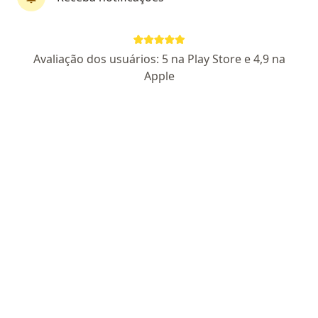
CRM SP 28558
Pacientes fiéis
Rua Machado de Assis 797 sala 806, Osasco
•
Mapa
Avaliação dos usuários: 5 na Play Store e 4,9 na
Consultório Dr. Antonio Jamil Sader
Apple
Aceita Mediservice
Primeira consulta clínica médica
Esse especialista não oferece agendamento online para esse endereço.
Solicite um atendimento