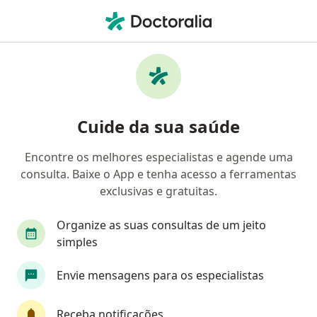
Men
Cardiologista • Osasco, São Paulo SP
Filtros
Convênio:
Mediservice
Cardiologistas Mediservice em Osasco
Cuide da sua saúde
Encontre os melhores especialistas e agende uma
consulta. Baixe o App e tenha acesso a ferramentas
exclusivas e gratuitas.
Organize as suas consultas de um jeito
simples
Dr. Antonio Jamil Sader
Envie mensagens para os especialistas
·
Mais
Cardiologista, Médico clínico geral
1066 opiniões
Receba notificações