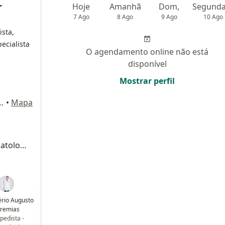
r
Hoje
Amanhã
Dom,
7 Ago
8 Ago
9 Ago
10 Ago
ista,
ecialista
O agendamento online não está
disponível
Mostrar perfil
, 406 - sala 2111 bloco 2, Osasco
•
Mapa
Retorno de consultas ortopedia e traumatologia
ério Augusto
remias
pedista -