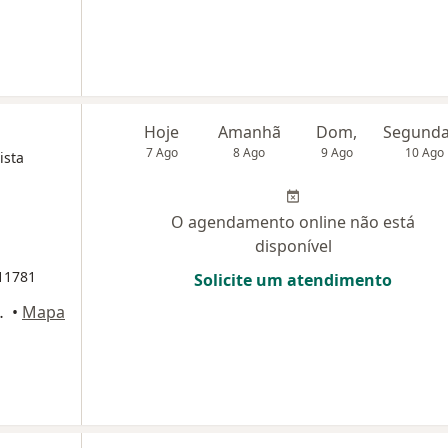
Hoje
Amanhã
Dom,
7 Ago
8 Ago
9 Ago
10 Ago
ista
O agendamento online não está
disponível
11781
Solicite um atendimento
vedo 258, São Paulo
•
Mapa