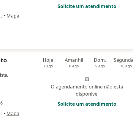
Solicite um atendimento
, 406 - sala 2111 bloco 2, Osasco
•
Mapa
sto
Hoje
Amanhã
Dom,
7 Ago
8 Ago
9 Ago
10 Ago
ista,
O agendamento online não está
disponível
16
Solicite um atendimento
, 406 - sala 2111 bloco 2, Osasco
•
Mapa