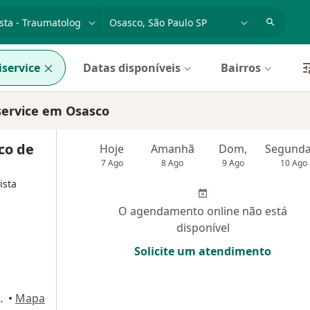
dade, doença ou nome
cidade ou região
service
Datas disponíveis
Bairros
service em Osasco
co de
Hoje
Amanhã
Dom,
7 Ago
8 Ago
9 Ago
10 Ago
ista
O agendamento online não está
disponível
Solicite um atendimento
ar sala 910, Osasco
•
Mapa