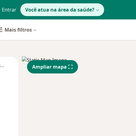
Entrar
Você atua na área da saúde?
Mais filtros
Segunda-feira
Ter,
Qua
Qui,
Ampliar mapa
11 Ago
12 Ago
13 Ago