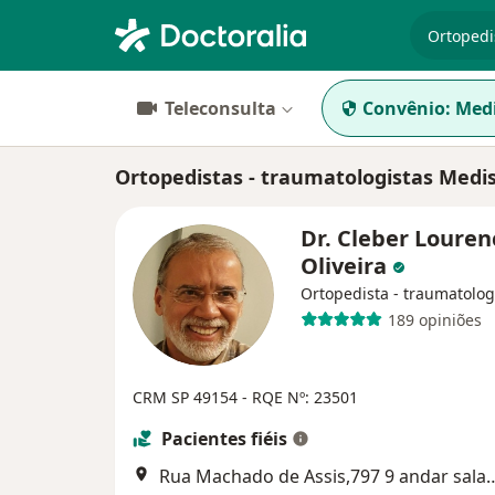
especiali
Teleconsulta
Convênio:
Medi
Ortopedistas - traumatologistas Medi
Dr. Cleber Louren
Oliveira
Ortopedista - traumatolog
189 opiniões
CRM SP 49154 - RQE Nº: 23501
Pacientes fiéis
Rua Machado de Assis,797 9 and