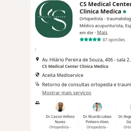
CS Medical Cente
Clinica Medica
Ortopedista - traumatolog
Médico acupunturista, Esp
·
Mais
em dor
87 opiniões
:
Av. Hilário Pereira de Souza
CS Medical Center Clinica Medica
Aceita Mediservice
Mostrar mais serviços
Dr. Cassio Velloso
Dr. Ricardo Lobao
Dr. Rog
Nunes
Pinheiro Alves
Ge
Ortopedista -
Ortopedista -
Orto