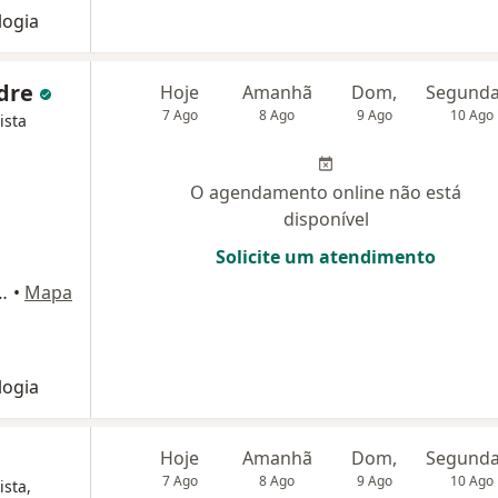
logia
ndre
Hoje
Amanhã
Dom,
7 Ago
8 Ago
9 Ago
10 Ago
ista
O agendamento online não está
disponível
Solicite um atendimento
, 406 - sala 2111 bloco 2, Osasco
•
Mapa
logia
Hoje
Amanhã
Dom,
7 Ago
8 Ago
9 Ago
10 Ago
ista,