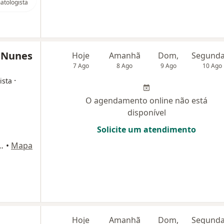
atologista
o Nunes
Hoje
Amanhã
Dom,
7 Ago
8 Ago
9 Ago
10 Ago
·
ista
O agendamento online não está
disponível
Solicite um atendimento
, 406 - sala 2111 bloco 2, Osasco
•
Mapa
Hoje
Amanhã
Dom,