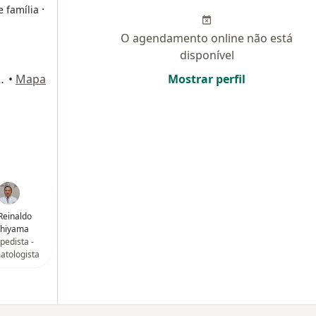
·
 família
O agendamento online não está
disponível
loja 201 B Centro, Osasco
•
Mapa
Mostrar perfil
 Reinaldo
shiyama
pedista -
atologista