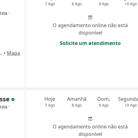
7 Ago
8 Ago
9 Ago
10 Ago
·
ista
O agendamento online não está
disponível
Solicite um atendimento
, 406 - sala 2111 bloco 2, Osasco
•
Mapa
osse
Hoje
Amanhã
Dom,
7 Ago
8 Ago
9 Ago
10 Ago
·
ista
O agendamento online não está
disponível