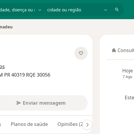
dade, doença ou nome
cidade ou região
Amadeu
Consult
Consulta
especializações
os
Hoje
RM PR 40319 RQE 30056
7 Ago
Este
Enviar mensagem
s
Planos de saúde
Opiniões (29)
Dúvidas respond