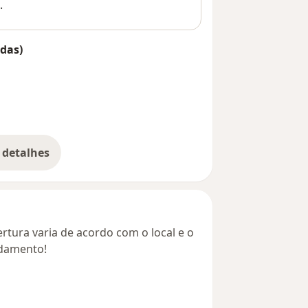
.
das)
 detalhes
bre o endereço
rtura varia de acordo com o local e o
ndamento!