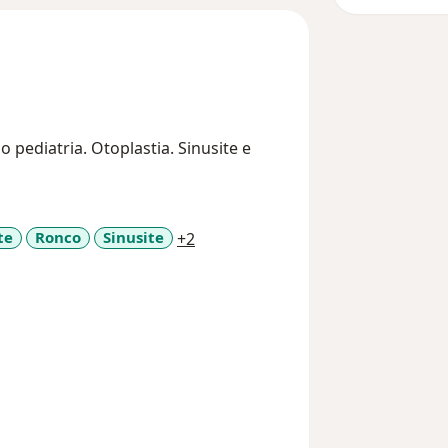
o pediatria. Otoplastia. Sinusite e
a11y_sr_more_diseases
te
Ronco
Sinusite
+2