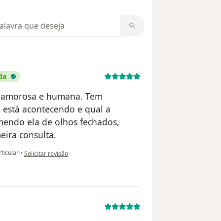
m opiniões
da
e, amorosa e humana. Tem
e está acontecendo e qual a
mendo ela de olhos fechados,
ira consulta.
na opinião do utilizador Hellen Nascimento
ticular
•
Solicitar revisão