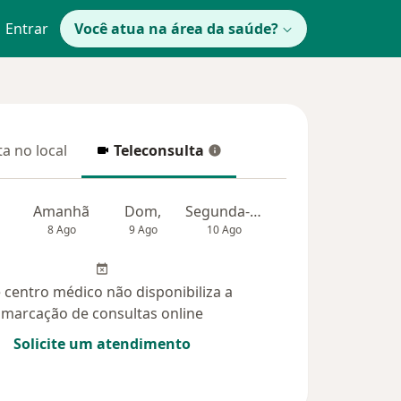
Entrar
Você atua na área da saúde?
a no local
Teleconsulta
 no local
Teleconsulta
Amanhã
Dom,
Segunda-feira
Ter,
Qua
8 Ago
9 Ago
10 Ago
11 Ago
12 Ag
 centro médico não disponibiliza a
marcação de consultas online
Solicite um atendimento
idas (5)