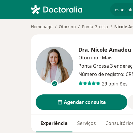
especiali
Homepage
Otorrino
Ponta Grossa
Nicole 
Dra.
Nicole Amadeu
sobre as 
Otorrino
·
Mais
Ponta Grossa
3 endereç
Número de registro: C
29 opiniões
Agendar consulta
Experiência
Serviços
Consultório