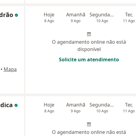
ldrão
Hoje
Amanhã
Segunda-feira
Ter,
8 Ago
9 Ago
10 Ago
11 Ago
O agendamento online não está
disponível
Solicite um atendimento
•
Mapa
edica
Hoje
Amanhã
Segunda-feira
Ter,
8 Ago
9 Ago
10 Ago
11 Ago
O agendamento online não está