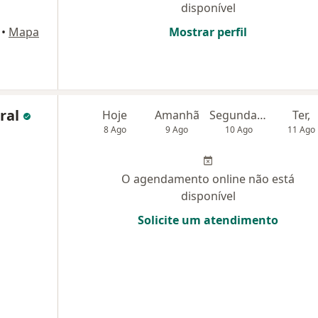
disponível
•
Mapa
Mostrar perfil
ral
Hoje
Amanhã
Segunda-feira
Ter,
8 Ago
9 Ago
10 Ago
11 Ago
O agendamento online não está
disponível
Solicite um atendimento