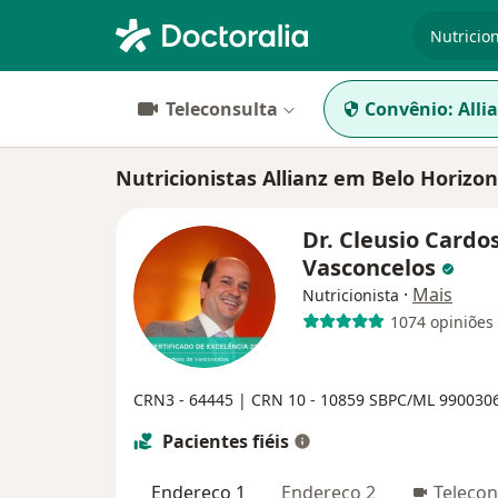
especiali
Teleconsulta
Convênio:
Alli
Nutricionistas Allianz em Belo Horizo
Dr. Cleusio Cardo
Vasconcelos
·
Mais
Nutricionista
1074 opiniões
CRN3 - 64445 |
CRN 10 - 10859
SBPC/ML 990030
Pacientes fiéis
Endereço 1
Endereço 2
Telecon