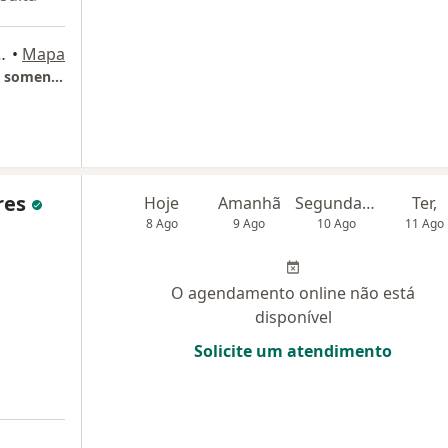
TE, Belo Horizonte
•
Mapa
Nutriqualivita Belo Horizonte -Atendimento somente por telemedicina . Planos de saúde aceitos, (Porto Seguro, Gama - Care Plus - Itaú Saúde ), outros somente por reembolso com desconto de 50%
res
Hoje
Amanhã
Segunda-feira
Ter,
8 Ago
9 Ago
10 Ago
11 Ago
O agendamento online não está
disponível
Solicite um atendimento