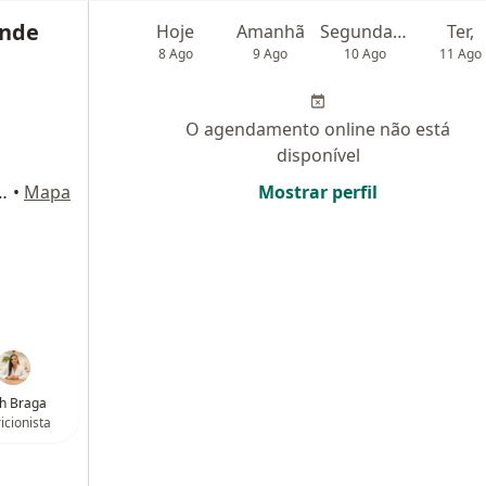
ande
Hoje
Amanhã
Segunda-feira
Ter,
8 Ago
9 Ago
10 Ago
11 Ago
O agendamento online não está
disponível
orte 57, Belo Horizonte
•
Mapa
Mostrar perfil
h Braga
icionista