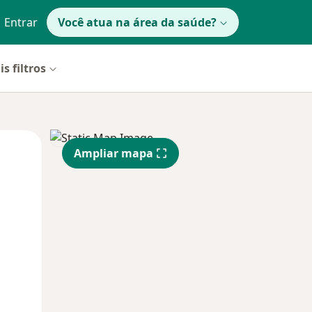
Entrar
Você atua na área da saúde?
s filtros
Qua
Qui,
Sex,
Ampliar mapa
12 Ago
13 Ago
14 Ago