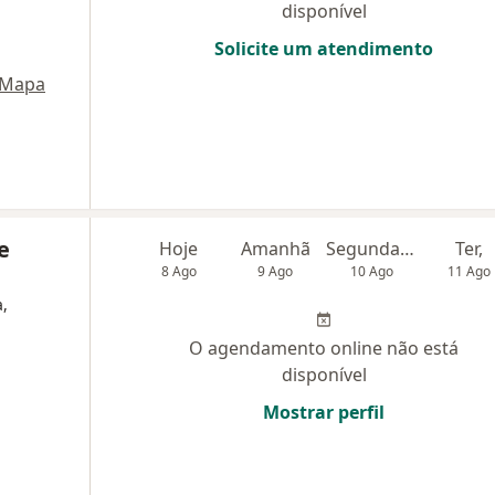
disponível
Solicite um atendimento
Mapa
e
Hoje
Amanhã
Segunda-feira
Ter,
8 Ago
9 Ago
10 Ago
11 Ago
a,
O agendamento online não está
disponível
Mostrar perfil