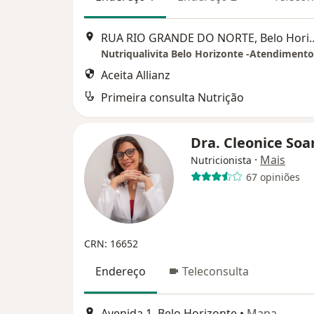
RUA RIO GRANDE DO NOR
Aceita Allianz
Primeira consulta Nutrição
Dra. Cleonice Soa
·
Mais
Nutricionista
67 opiniões
CRN: 16652
Endereço
Teleconsulta
Avenida 1, Belo Horizonte
•
Mapa