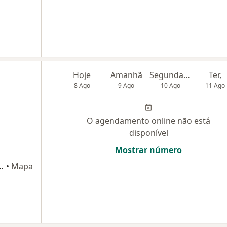
Hoje
Amanhã
Segunda-feira
Ter,
8 Ago
9 Ago
10 Ago
11 Ago
O agendamento online não está
disponível
Mostrar número
orte 57, Belo Horizonte
•
Mapa