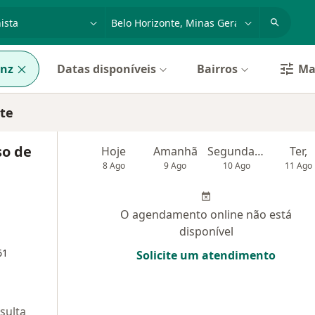
dade, doença ou nome
cidade ou região
anz
Datas disponíveis
Bairros
Mai
nte
so de
Hoje
Amanhã
Segunda-feira
Ter,
8 Ago
9 Ago
10 Ago
11 Ago
O agendamento online não está
disponível
61
Solicite um atendimento
sulta