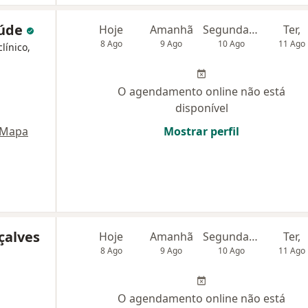
aúde
Hoje
Amanhã
Segunda-feira
Ter,
8 Ago
9 Ago
10 Ago
11 Ago
línico,
O agendamento online não está
disponível
Mapa
Mostrar perfil
çalves
Hoje
Amanhã
Segunda-feira
Ter,
8 Ago
9 Ago
10 Ago
11 Ago
O agendamento online não está