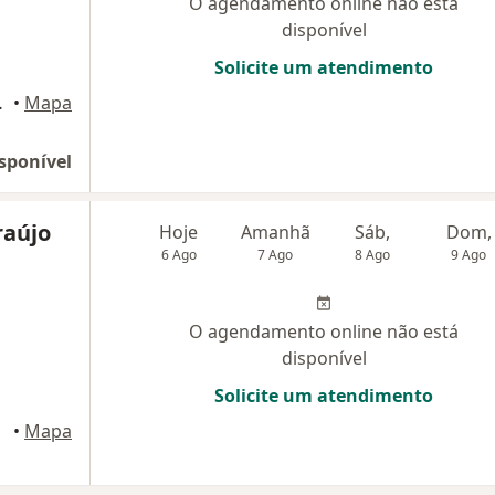
O agendamento online não está
disponível
Solicite um atendimento
ampo Grande
•
Mapa
sponível
raújo
Hoje
Amanhã
Sáb,
Dom,
6 Ago
7 Ago
8 Ago
9 Ago
O agendamento online não está
disponível
Solicite um atendimento
•
Mapa