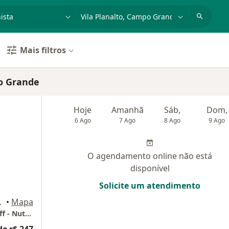
dade, doença ou nome
cidade ou região
Mais filtros
po Grande
Hoje
Amanhã
Sáb,
Dom,
6 Ago
7 Ago
8 Ago
9 Ago
O agendamento online não está
disponível
Solicite um atendimento
ampo Grande
•
Mapa
Atmosphera Espaço de Saúde (Fernanda Hoff - Nutricionista)