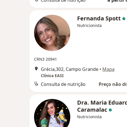
Consulta de nutrição
a partir 
Fernanda Spott
Nutricionista
CRN3 20941
Grécia,302, Campo Grande
•
Mapa
Clínica EASI
Consulta de nutrição
Preço não di
Dra. Maria Eduar
Caramalac
Nutricionista