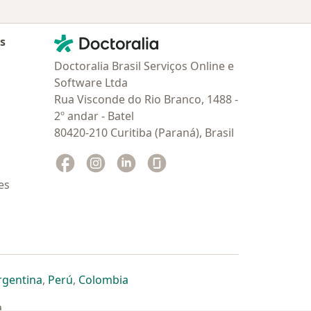
Contato
Doctoralia - Homepage
as
Doctoralia Brasil Serviços Online e
Software Ltda
Rua Visconde do Rio Branco, 1488 -
2º andar - Batel
80420-210 Curitiba (Paraná), Brasil
Facebook
abre num novo separador
Instagram
abre num novo separador
Linkedin
abre num novo separador
Glassdoor
abre num novo separador
es
dor
 separador
 novo separador
re num novo separador
abre num novo separador
abre num novo separador
abre num novo separador
rgentina
,
Perú
,
Colombia
a