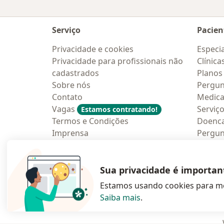
Serviço
Pacien
Privacidade e cookies
Especia
Privacidade para profissionais não
Clínica
cadastrados
Planos
Sobre nós
Pergun
Contato
Medic
Vagas
Serviç
Estamos contratando!
Termos e Condições
Doenc
Imprensa
Pergun
Lei da Igualdade Salarial
Aplica
Blog p
Sua privacidade é importan
Estamos usando cookies para me
Saiba mais
.
abre num novo s
abre num
a
Polska
,
Türkiye
,
España
,