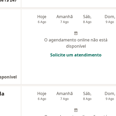
de r$ 247
Hoje
Amanhã
Sáb,
Dom,
6 Ago
7 Ago
8 Ago
9 Ago
O agendamento online não está
disponível
Solicite um atendimento
sponível
da
Hoje
Amanhã
Sáb,
Dom,
6 Ago
7 Ago
8 Ago
9 Ago