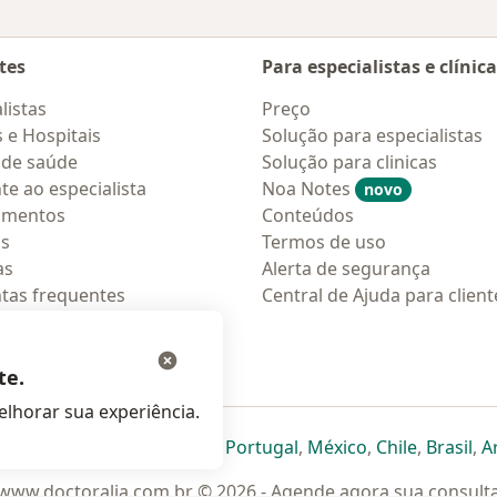
tes
Para especialistas e clínic
listas
Preço
s e Hospitais
Solução para especialistas
 de saúde
Solução para clinicas
te ao especialista
Noa Notes
novo
amentos
Conteúdos
os
Termos de uso
as
Alerta de segurança
tas frequentes
Central de Ajuda para client
ções móveis
ara pacientes
te.
lhorar sua experiência.
eparador
 novo separador
bre num novo separador
abre num novo separador
abre num novo separador
abre num novo separador
abre num novo separa
abre num novo
abre num
ab
Italia
,
Deutschland
,
Česko
,
Portugal
,
México
,
Chile
,
Brasil
,
A
www.doctoralia.com.br © 2026 - Agende agora sua consult