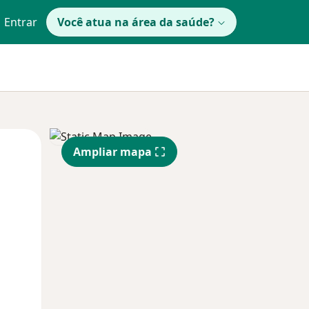
Entrar
Você atua na área da saúde?
Segunda-feira
Ter,
Qua
Ampliar mapa
10 Ago
11 Ago
12 Ago