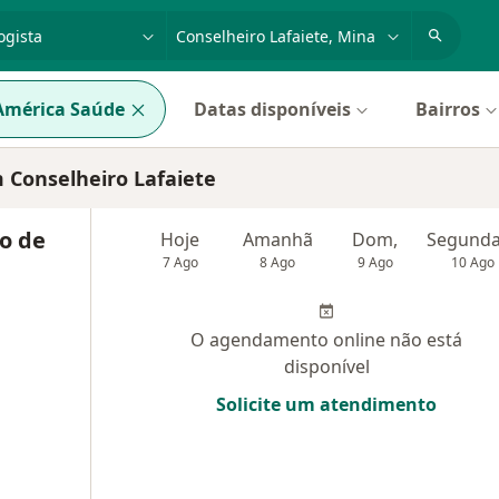
dade, doença ou nome
cidade ou região
América Saúde
Datas disponíveis
Bairros
 Conselheiro Lafaiete
o de
Hoje
Amanhã
Dom,
7 Ago
8 Ago
9 Ago
10 Ago
O agendamento online não está
disponível
Solicite um atendimento