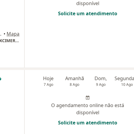
disponível
Solicite um atendimento
1103, Belo Horizonte
•
Mapa
CENTRO DE MICROCIRURGIA REFRATIVA & EXCIMER LASER DE MINAS GERAIS LTDA
Hoje
Amanhã
Dom,
7 Ago
8 Ago
9 Ago
10 Ago
O agendamento online não está
disponível
Solicite um atendimento