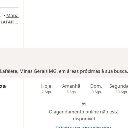
elheiro Lafaiete
•
Mapa
Fundação Ouro Branco - FOB CONSELHEIRO LAFAIETE
o Lafaiete, Minas Gerais MG, em áreas próximas à sua busca.
uza
Hoje
Amanhã
Dom,
7 Ago
8 Ago
9 Ago
10 Ago
O agendamento online não está
disponível