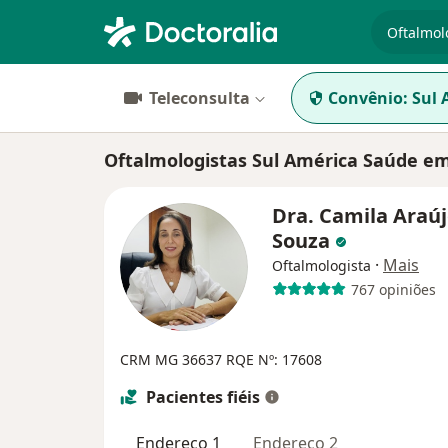
especiali
Teleconsulta
Convênio:
Sul 
Oftalmologistas Sul América Saúde em
Dra. Camila Araúj
Souza
·
Mais
Oftalmologista
767 opiniões
CRM MG 36637
RQE Nº: 17608
Pacientes fiéis
Endereço 1
Endereço 2