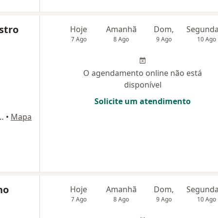
stro
Hoje
Amanhã
Dom,
7 Ago
8 Ago
9 Ago
10 Ago
O agendamento online não está
disponível
Solicite um atendimento
obo, 670 - sl 01, Belo Horizonte
•
Mapa
ho
Hoje
Amanhã
Dom,
7 Ago
8 Ago
9 Ago
10 Ago