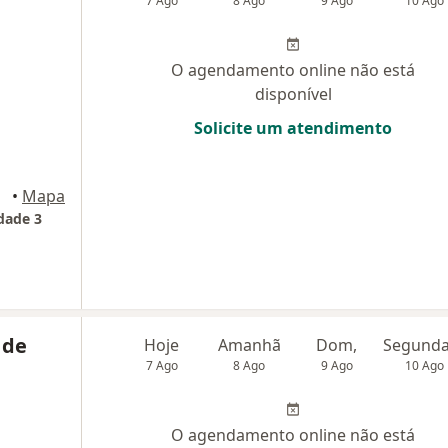
7 Ago
8 Ago
9 Ago
10 Ago
O agendamento online não está
disponível
Solicite um atendimento
•
Mapa
dade 3
 de
Hoje
Amanhã
Dom,
7 Ago
8 Ago
9 Ago
10 Ago
O agendamento online não está