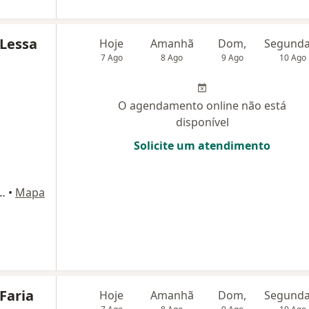
 Lessa
Hoje
Amanhã
Dom,
7 Ago
8 Ago
9 Ago
10 Ago
O agendamento online não está
disponível
Solicite um atendimento
 2132 10 ANDAR, Belo Horizonte
•
Mapa
 Faria
Hoje
Amanhã
Dom,