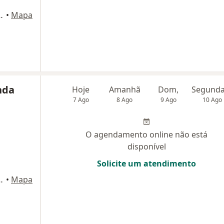
841, Belo Horizonte
•
Mapa
nda
Hoje
Amanhã
Dom,
7 Ago
8 Ago
9 Ago
10 Ago
O agendamento online não está
disponível
Solicite um atendimento
841, Belo Horizonte
•
Mapa