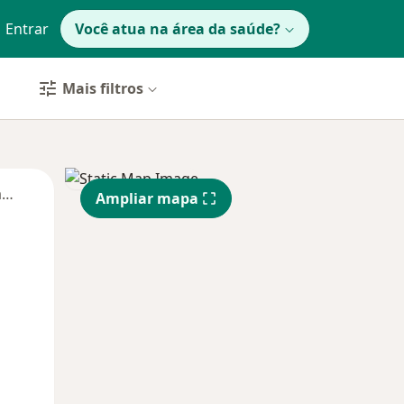
Entrar
Você atua na área da saúde?
Mais filtros
Segunda-feira
Ter,
Qua
Qui,
Ampliar mapa
11 Ago
12 Ago
13 Ago