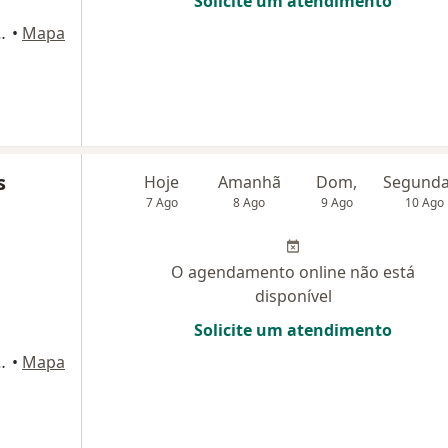
Solicite um atendimento
841, Belo Horizonte
•
Mapa
s
Hoje
Amanhã
Dom,
7 Ago
8 Ago
9 Ago
10 Ago
O agendamento online não está
disponível
Solicite um atendimento
841, Belo Horizonte
•
Mapa