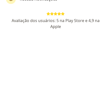
CRM-AM 3458 |
RQE Nº: 3767
Endereço 1
Endereço 2
Avaliação dos usuários: 5 na Play Store e 4,9 na
Apple
Avenida Cosme Ferreira 4605, Manaus
•
Mapa
Centro Medico São José
Aceita Sul América Saúde
Primeira consulta Oftalmologia
Esse especialista não oferece agendamento online para esse endereço.
Solicite um atendimento