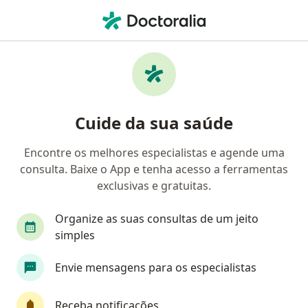
Men
Oftalmologista • Manaus, Amazonas AM
Filtros
Convênio:
Sul América Saúde
Oftalmologistas Sul América Saúde em
Cuide da sua saúde
Manaus
Encontre os melhores especialistas e agende uma
consulta. Baixe o App e tenha acesso a ferramentas
exclusivas e gratuitas.
Organize as suas consultas de um jeito
simples
Dr. Lucas Andrade
Envie mensagens para os especialistas
Oftalmologista
34 opiniões
Receba notificações