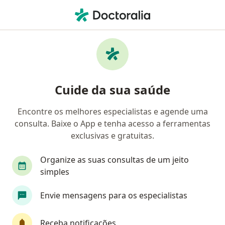
Men
Oftalmologista • Duque de Caxias, Rio de Janeiro RJ
Filtros
Convênio:
Assim Saúde
Oftalmologistas Assim Saúde em Duque de
Cuide da sua saúde
Caxias
Encontre os melhores especialistas e agende uma
consulta. Baixe o App e tenha acesso a ferramentas
exclusivas e gratuitas.
Organize as suas consultas de um jeito
simples
Dra. Ana Elisa Coimbra
Envie mensagens para os especialistas
·
Mais
Oftalmologista
1473 opiniões
Receba notificações