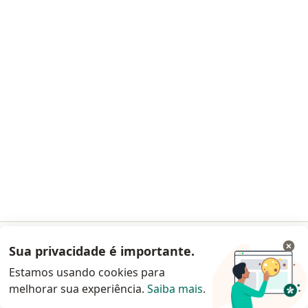
Dra. Cristina Rodrigues Mathias
·
Mais
Oftalmologista
17 opiniões
CRM 684465 RJ - RQE 15492
Rua Dr. Tavares de Macedo, 95, Salas 903 e 904, Niterói
•
Mapa
Oftalmos Reunidos Clinica E Cirurgia Ltda
Aceita Assim Saúde
Primeira consulta Oftalmologia
Esse especialista não oferece agendamento online para esse endereço.
Sua privacidade é importante.
Acessar App
Estamos usando cookies para
Solicite um atendimento
melhorar sua experiência.
Saiba mais
.
Continuar pelo site da Doctoralia