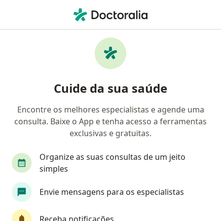
Men
Oftalmologista • Manaus, Amazonas AM
Filtros
Convênio:
Saúde Caixa
Oftalmologistas Saúde Caixa em Manaus
Cuide da sua saúde
Encontre os melhores especialistas e agende uma
consulta. Baixe o App e tenha acesso a ferramentas
exclusivas e gratuitas.
Organize as suas consultas de um jeito
simples
Dr. Manuel Neuzimar Pinheiro Junior
Envie mensagens para os especialistas
·
Mais
Oftalmologista
562 opiniões
Receba notificações