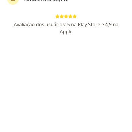
CRM AM 2731 - RQE Nº: 958
Pacientes fiéis
Av. Djalma Batista, 1719 - Sala 309, Torre Médica - Ed. Atlantic Tower, Manaus
•
Mapa
Avaliação dos usuários: 5 na Play Store e 4,9 na
Ocullare Oftalmologia
Apple
Aceita Saúde Caixa
Primeira consulta Oftalmologia
Esse especialista não oferece agendamento online para esse endereço.
Solicite um atendimento