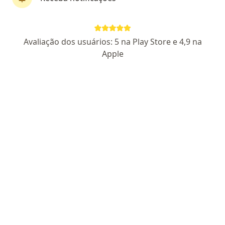
108 opiniões
CRM: 137057-SP - RQE 41112
Avaliação dos usuários: 5 na Play Store e 4,9 na
Avenida Juruá, 706 - Consultório - Hospital Israelita Albert Einstein (Unidade Alphaville), Barueri
•
Mapa
Apple
Consultório Dr Daniel Hidalgo
Aceita GAMA Saúde
Consulta ortopedia e traumatologia
Esse especialista não oferece agendamento online para esse endereço.
Solicite um atendimento