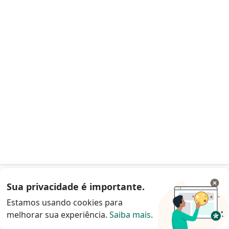
·
Mais
Ortopedista - traumatologista
39 opiniões
CRM SP 206217
- RQE Nº: 18957
Pacientes fiéis
Av. Francisco Falconi 606, São Paulo
•
Mapa
Clinica Jardim Avelino
Aceita GAMA Saúde
Consulta ortopedia e traumatologia
Esse especialista não oferece agendamento online para esse endereço.
Solicite um atendimento
Sua privacidade é importante.
Acessar App
Estamos usando cookies para
melhorar sua experiência.
Saiba mais
.
Continuar pelo site da Doctoralia