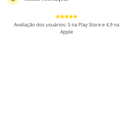
CRM SP 68927
- RQE Nº: 14369
- RQE Nº: 17397
Pacientes fiéis
Avaliação dos usuários: 5 na Play Store e 4,9 na
Avenida Celso Garcia, 2294, São Paulo
•
Mapa
Apple
Consultório dentro do Hospital Santa Virgínia - Belenzinho
Aceita Cassi
Consulta ortopedia e traumatologia
Esse especialista não oferece agendamento online para esse endereço.
Solicite um atendimento