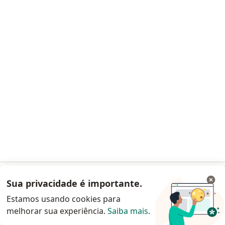
Dra. Daniela Rancan
·
Mais
Ortopedista - traumatologista
6 opiniões
120500 SP- RQE 67163
R. Arnaldo Vallardi Portilho, 194, São Paulo
•
Mapa
Caoi - Centro de Assistência Ortopedica Integrada
Aceita Cassi
Primeira consulta ortopedia e traumatologia
Esse especialista não oferece agendamento online para esse endereço.
Solicite um atendimento
Sua privacidade é importante.
Acessar App
Estamos usando cookies para
melhorar sua experiência.
Saiba mais
.
Continuar pelo site da Doctoralia