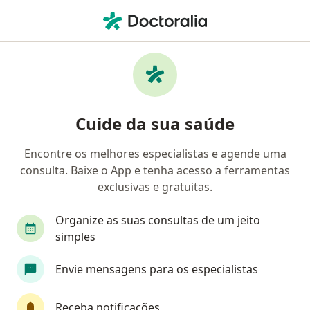
Men
Ortopedista - Traumatologista • Guarulhos, São Paulo SP
Filtros
Convênio:
Cassi
Ma
Ortopedistas - traumatologistas Cassi em
Cuide da sua saúde
Guarulhos
Encontre os melhores especialistas e agende uma
consulta. Baixe o App e tenha acesso a ferramentas
exclusivas e gratuitas.
Organize as suas consultas de um jeito
simples
Dr. Alexandre Podgaeti
Envie mensagens para os especialistas
·
Mais
Ortopedista - traumatologista, Médico acupunturista
149 opiniões
Receba notificações