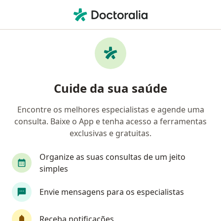
Men
Ortopedista - Traumatologista • Maceió, Alagoas AL
Filtros
Convênio:
Cassi
Ma
Ortopedistas - traumatologistas Cassi em
Cuide da sua saúde
Maceió
Encontre os melhores especialistas e agende uma
consulta. Baixe o App e tenha acesso a ferramentas
exclusivas e gratuitas.
Organize as suas consultas de um jeito
simples
Dr. Sandoval de Arroxelas Nobre
Envie mensagens para os especialistas
·
Mais
Ortopedista - traumatologista
169 opiniões
Receba notificações