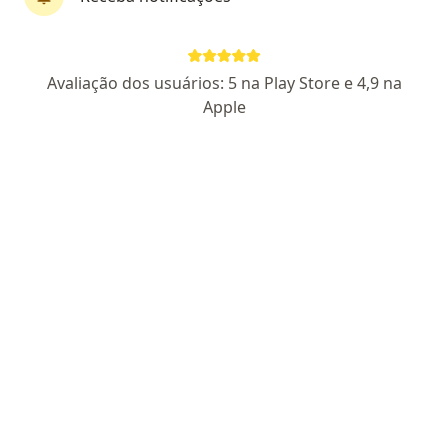
CRM: 1306 - AL
RQE Nº: 261
Pacientes fiéis
Avaliação dos usuários: 5 na Play Store e 4,9 na
R Comendador Palmeira, 562, Maceió
•
Mapa
Apple
Consultório particular
Aceita Cassi
Primeira consulta ortopedia e traumatologia
Esse especialista não oferece agendamento online para esse endereço.
Solicite um atendimento