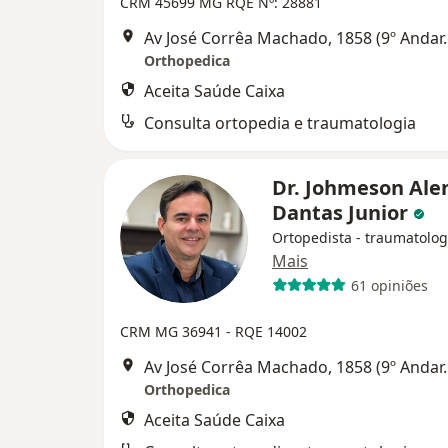
CRM 45699 MG RQE Nº: 28881
Av José Corrêa Machado, 1858 (9º 
Orthopedica
Aceita Saúde Caixa
Consulta ortopedia e traumatologia
Dr. Johmeson Ale
Dantas Junior
Ortopedista - traumatolog
Mais
61 opiniões
CRM MG 36941
- RQE 14002
Av José Corrêa Machado, 1858 (9º 
Orthopedica
Aceita Saúde Caixa