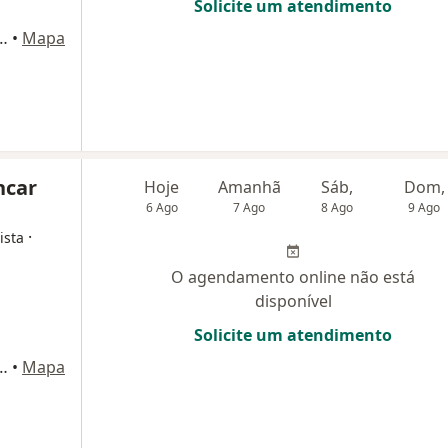
Solicite um atendimento
Andar, Sala 901) Edificio Medical Center, Montes Claros
•
Mapa
ncar
Hoje
Amanhã
Sáb,
Dom,
6 Ago
7 Ago
8 Ago
9 Ago
·
ista
O agendamento online não está
disponível
Solicite um atendimento
Andar, Sala 901) Edificio Medical Center, Montes Claros
•
Mapa