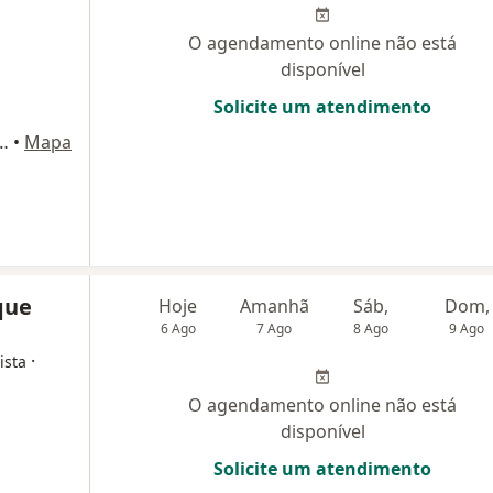
O agendamento online não está
disponível
Solicite um atendimento
Andar, Sala 901) Edificio Medical Center, Montes Claros
•
Mapa
que
Hoje
Amanhã
Sáb,
Dom,
6 Ago
7 Ago
8 Ago
9 Ago
·
ista
O agendamento online não está
disponível
Solicite um atendimento