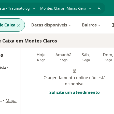
dade, doença ou nome
cidade ou região
e Caixa
Datas disponíveis
Bairros
e Caixa em Montes Claros
os
Hoje
Amanhã
Sáb,
Dom,
6 Ago
7 Ago
8 Ago
9 Ago
·
ista
O agendamento online não está
disponível
Solicite um atendimento
Andar, Sala 901) Edificio Medical Center, Montes Claros
•
Mapa