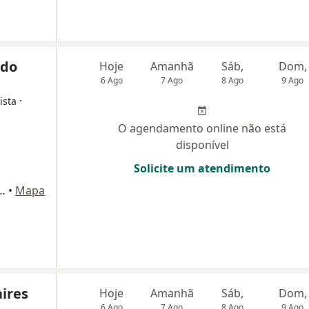
ido
Hoje
Amanhã
Sáb,
Dom,
6 Ago
7 Ago
8 Ago
9 Ago
·
ista
O agendamento online não está
disponível
Solicite um atendimento
Andar, Sala 901) Edificio Medical Center, Montes Claros
•
Mapa
aires
Hoje
Amanhã
Sáb,
Dom,
6 Ago
7 Ago
8 Ago
9 Ago