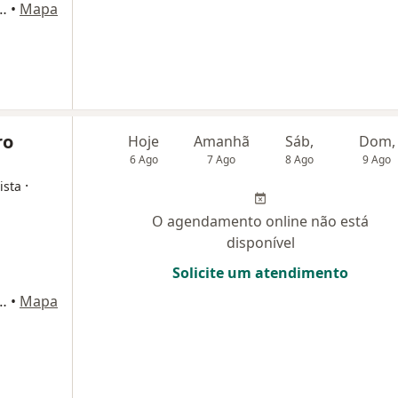
Andar, Sala 901) Edificio Medical Center, Montes Claros
•
Mapa
ro
Hoje
Amanhã
Sáb,
Dom,
6 Ago
7 Ago
8 Ago
9 Ago
·
ista
O agendamento online não está
disponível
Solicite um atendimento
Andar, Sala 901) Edificio Medical Center, Montes Claros
•
Mapa