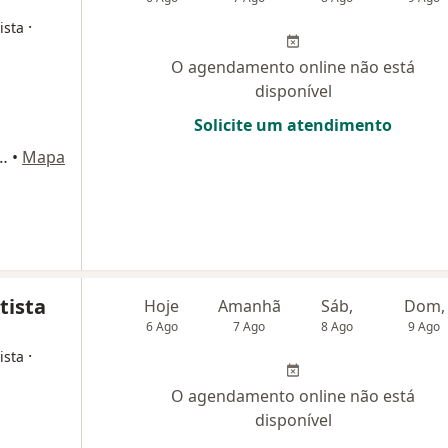
·
ista
O agendamento online não está
disponível
Solicite um atendimento
Andar, Sala 901) Edificio Medical Center, Montes Claros
•
Mapa
tista
Hoje
Amanhã
Sáb,
Dom,
6 Ago
7 Ago
8 Ago
9 Ago
·
ista
O agendamento online não está
disponível