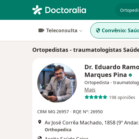
especiali
Teleconsulta
Convênio:
Saúd
Ortopedistas - traumatologistas Saúd
Dr. Eduardo Ram
Marques Pina
Ortopedista - traumatolog
Mais
198 opiniões
CRM MG 26957
- RQE Nº: 26950
Av José Corrêa Machado, 1858 (9º 
Orthopedica