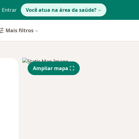
Entrar
Você atua na área da saúde?
Mais filtros
Segunda-feira
Ter,
Qua
Ampliar mapa
10 Ago
11 Ago
12 Ago