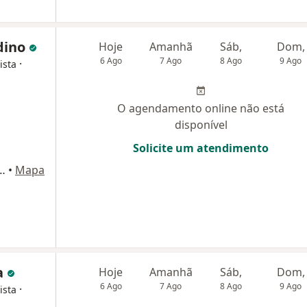
dino
Hoje
Amanhã
Sáb,
Dom,
6 Ago
7 Ago
8 Ago
9 Ago
·
ista
O agendamento online não está
disponível
Solicite um atendimento
Andar, Sala 901) Edificio Medical Center, Montes Claros
•
Mapa
a
Hoje
Amanhã
Sáb,
Dom,
6 Ago
7 Ago
8 Ago
9 Ago
·
ista