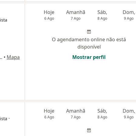
Hoje
Amanhã
Sáb,
Dom,
6 Ago
7 Ago
8 Ago
9 Ago
ista
O agendamento online não está
disponível
Andar, Sala 901) Edificio Medical Center, Montes Claros
•
Mapa
Mostrar perfil
Hoje
Amanhã
Sáb,
Dom,
6 Ago
7 Ago
8 Ago
9 Ago
·
ista