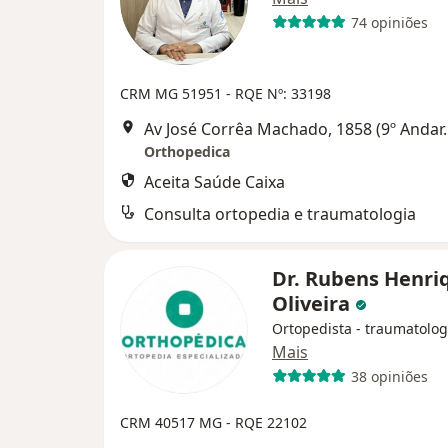
74 opiniões
CRM MG 51951
- RQE Nº: 33198
Av José Corrêa Machado, 1858 (9º 
Orthopedica
Aceita Saúde Caixa
Consulta ortopedia e traumatologia
Dr. Rubens Henri
Oliveira
Ortopedista - traumatolog
Mais
38 opiniões
CRM 40517 MG - RQE 22102