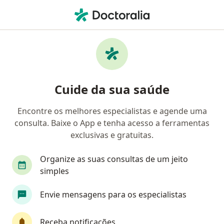
Men
Ortopedista - Traumatologista • Manaus, Amazonas AM
Filtros
Convênio:
Saúde Caixa
Ortopedistas - traumatologistas Saúde
Cuide da sua saúde
Caixa em Manaus
Encontre os melhores especialistas e agende uma
consulta. Baixe o App e tenha acesso a ferramentas
exclusivas e gratuitas.
Organize as suas consultas de um jeito
simples
Envie mensagens para os especialistas
First Class
Dr. Jose Thomazini
·
Mais
Ortopedista - traumatologista
Receba notificações