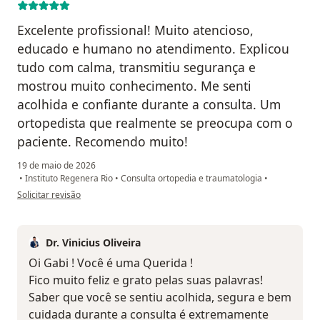
Excelente profissional! Muito atencioso,
educado e humano no atendimento. Explicou
tudo com calma, transmitiu segurança e
mostrou muito conhecimento. Me senti
acolhida e confiante durante a consulta. Um
ortopedista que realmente se preocupa com o
paciente. Recomendo muito!
19 de maio de 2026
•
Instituto Regenera Rio
•
Consulta ortopedia e traumatologia
•
na opinião do utilizador Gabriela de Albuquerque Alves farias
Solicitar revisão
Dr. Vinicius Oliveira
Oi Gabi ! Você é uma Querida !
Fico muito feliz e grato pelas suas palavras!
Saber que você se sentiu acolhida, segura e bem
cuidada durante a consulta é extremamente