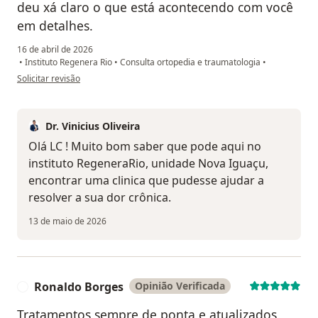
deu xá claro o que está acontecendo com você
em detalhes.
16 de abril de 2026
•
Instituto Regenera Rio
•
Consulta ortopedia e traumatologia
•
na opinião do utilizador Lc
Solicitar revisão
Dr. Vinicius Oliveira
Olá LC ! Muito bom saber que pode aqui no
instituto RegeneraRio, unidade Nova Iguaçu,
encontrar uma clinica que pudesse ajudar a
resolver a sua dor crônica.
13 de maio de 2026
Ronaldo Borges
Opinião Verificada
R
Tratamentos sempre de ponta e atualizados,