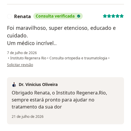
Renata
Consulta verificada
R
Foi maravilhoso, super etencioso, educado e
cuidado.
Um médico incrível..
7 de julho de 2026
•
Instituto Regenera Rio
•
Consulta ortopedia e traumatologia
•
na opinião do utilizador Renata
Solicitar revisão
Dr. Vinicius Oliveira
Obrigado Renata, o Instituto Regenera.Rio,
sempre estará pronto para ajudar no
tratamento da sua dor
21 de julho de 2026