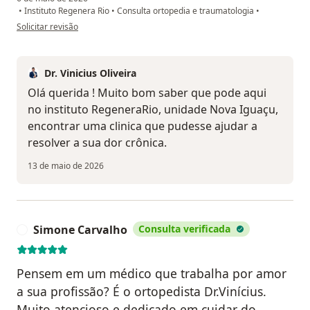
•
Instituto Regenera Rio
•
Consulta ortopedia e traumatologia
•
na opinião do utilizador Patricia Marques Barbosa Gaudencio
Solicitar revisão
Dr. Vinicius Oliveira
Olá querida ! Muito bom saber que pode aqui
no instituto RegeneraRio, unidade Nova Iguaçu,
encontrar uma clinica que pudesse ajudar a
resolver a sua dor crônica.
13 de maio de 2026
Simone Carvalho
Consulta verificada
S
Pensem em um médico que trabalha por amor
a sua profissão? É o ortopedista Dr.Vinícius.
Muito atencioso e dedicado em cuidar do