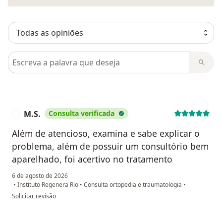
Pesquisar em opiniões
M.S.
Consulta verificada
M
Além de atencioso, examina e sabe explicar o
problema, além de possuir um consultório bem
aparelhado, foi acertivo no tratamento
6 de agosto de 2026
•
Instituto Regenera Rio
•
Consulta ortopedia e traumatologia
•
na opinião do utilizador M.S.
Solicitar revisão