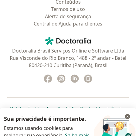
Conteúdos
Termos de uso
Alerta de segurança
Central de Ajuda para clientes
Contato
Doctoralia - Homepage
Doctoralia Brasil Serviços Online e Software Ltda
Rua Visconde do Rio Branco, 1488 - 2º andar - Batel
80420-210 Curitiba (Paraná), Brasil
Facebook
abre num novo separador
Instagram
abre num novo separador
Linkedin
abre num novo separad
Glassdoor
abre num novo se
abre num novo separador
abre num novo separador
abre num novo separador
abre num novo separado
abre num n
abre
Polska
,
Türkiye
,
España
,
Italia
,
Deutschland
,
Česko
,
abre num novo separador
abre num novo separador
abre num novo separador
abre num novo separa
abre num no
abre n
Portugal
,
México
,
Chile
,
Brasil
,
Argentina
,
Perú
,
Sua privacidade é importante.
abre num novo separad
Colombia
Estamos usando cookies para
melhorar sua experiência.
www.doctoralia.com.br © 2026 - Agende agora sua
Saiba mais
.