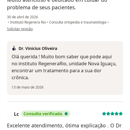
problema de seus pacientes.
30 de abril de 2026
•
Instituto Regenera Rio
•
Consulta ortopedia e traumatologia
•
na opinião do utilizador Simone Carvalho
Solicitar revisão
Dr. Vinicius Oliveira
Olá querida ! Muito bom saber que pode aqui
no instituto RegeneraRio, unidade Nova Iguaçu,
encontrar um tratamento para a sua dor
crônica.
13 de maio de 2026
Lc
Consulta verificada
L
Excelente atendimento, ótima explicação . O Dr