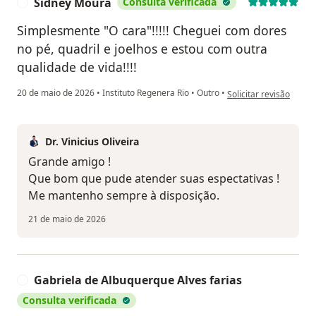
Sidney Moura
Consulta verificada
S
Simplesmente "O cara"!!!!! Cheguei com dores
no pé, quadril e joelhos e estou com outra
qualidade de vida!!!!
na opinião do utilizad
20 de maio de 2026
•
Instituto Regenera Rio
•
Outro
•
Solicitar revisão
Dr. Vinicius Oliveira
Grande amigo !
Que bom que pude atender suas espectativas !
Me mantenho sempre à disposição.
21 de maio de 2026
Gabriela de Albuquerque Alves farias
G
Consulta verificada