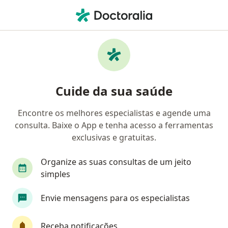
Men
Ortopedista - Traumatologista • Ponta Grossa, Paraná PR
Filtros
Convênio:
Paraná Clinicas
Ortopedistas - traumatologistas Paraná
Cuide da sua saúde
Clinicas em Ponta Grossa
Encontre os melhores especialistas e agende uma
consulta. Baixe o App e tenha acesso a ferramentas
exclusivas e gratuitas.
Organize as suas consultas de um jeito
simples
Dr. Regios Juan Ormanezi Ramos
Envie mensagens para os especialistas
·
Mais
Ortopedista - traumatologista
150 opiniões
Receba notificações