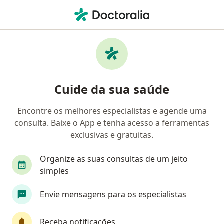
Men
Otorrino • Belo Horizonte, Minas Gerais MG
Filtros
Convênio:
PASBC
M
Otorrinos PASBC em Belo Horizonte
Cuide da sua saúde
Encontre os melhores especialistas e agende uma
consulta. Baixe o App e tenha acesso a ferramentas
exclusivas e gratuitas.
Organize as suas consultas de um jeito
simples
Dr. Adelmo Domingos Duarte Filho
Envie mensagens para os especialistas
·
Mais
Otorrino
15 opiniões
Receba notificações