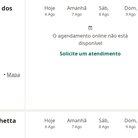
 dos
Hoje
Amanhã
Sáb,
Dom,
6 Ago
7 Ago
8 Ago
9 Ago
O agendamento online não está
disponível
Solicite um atendimento
 Alegre
•
Mapa
hetta
Hoje
Amanhã
Sáb,
Dom,
6 Ago
7 Ago
8 Ago
9 Ago