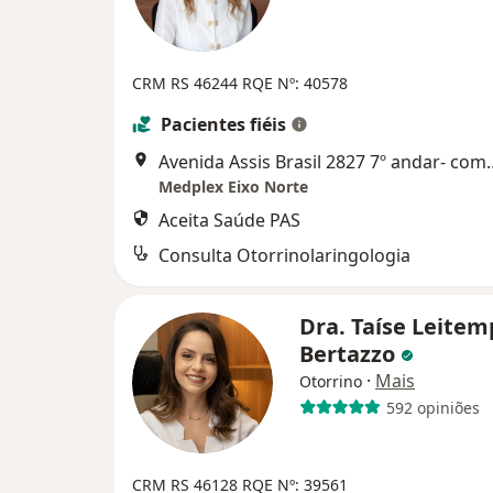
CRM RS 46244
RQE Nº: 40578
Pacientes fiéis
Avenida Assis Brasil 2827 7º a
Medplex Eixo Norte
Aceita Saúde PAS
Consulta Otorrinolaringologia
Dra. Taíse Leite
Bertazzo
·
Mais
Otorrino
592 opiniões
CRM RS 46128
RQE Nº: 39561