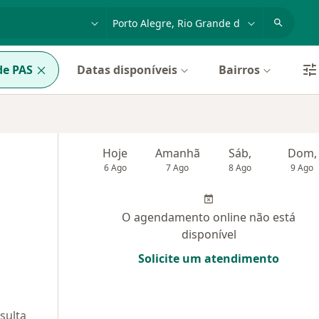
dade, doença ou nome
cidade ou região
de PAS
Datas disponíveis
Bairros
Hoje
Amanhã
Sáb,
Dom,
6 Ago
7 Ago
8 Ago
9 Ago
O agendamento online não está
disponível
Solicite um atendimento
sulta