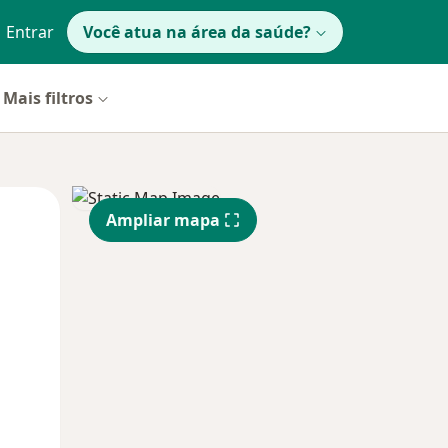
Entrar
Você atua na área da saúde?
Mais filtros
Segunda-feira
Ter,
Qua
Ampliar mapa
10 Ago
11 Ago
12 Ago