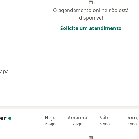
O agendamento online não está
disponível
Solicite um atendimento
apa
ker
Hoje
Amanhã
Sáb,
Dom,
6 Ago
7 Ago
8 Ago
9 Ago