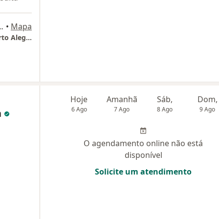
05 torre beta, Porto Alegre
•
Mapa
Clinica Otocenter - Mãe de Deus Center - Porto Alegre RS
Hoje
Amanhã
Sáb,
Dom,
6 Ago
7 Ago
8 Ago
9 Ago
a
O agendamento online não está
disponível
Solicite um atendimento