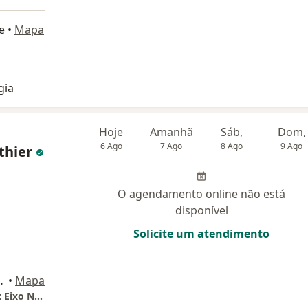
e
•
Mapa
gia
Hoje
Amanhã
Sáb,
Dom,
6 Ago
7 Ago
8 Ago
9 Ago
thier
O agendamento online não está
disponível
Solicite um atendimento
 conj. 717, Porto Alegre
•
Mapa
Consultório Dra Dandara Southier - Medplex Eixo Norte