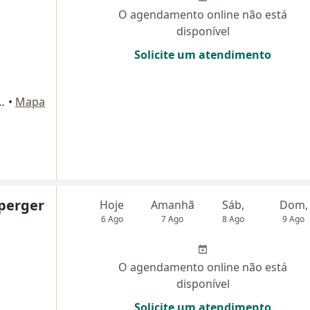
O agendamento online não está
disponível
Solicite um atendimento
ndar- complexo deltamed, Porto Alegre
•
Mapa
mperger
Hoje
Amanhã
Sáb,
Dom,
6 Ago
7 Ago
8 Ago
9 Ago
O agendamento online não está
disponível
Solicite um atendimento