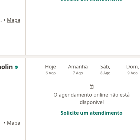
 Torre Sul - SALA 921, Porto Alegre
•
Mapa
molin
Hoje
Amanhã
Sáb,
Dom,
6 Ago
7 Ago
8 Ago
9 Ago
O agendamento online não está
disponível
Solicite um atendimento
•
Mapa