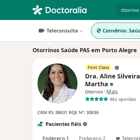
especiali
Teleconsulta
Convênio:
Saú
Otorrinos Saúde PAS em Porto Alegre
First Class
Dra. Aline Silveira
Martha
·
Mais
Otorrino
462 opiniões
CRM RS 38631
RQE Nº: 30636
Pacientes fiéis
Endereço 1
Endereço 2
Telecon