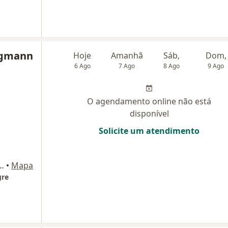
rgmann
Hoje
Amanhã
Sáb,
Dom,
6 Ago
7 Ago
8 Ago
9 Ago
O agendamento online não está
disponível
Solicite um atendimento
 140 - Sala 403, Porto Alegre
•
Mapa
gre