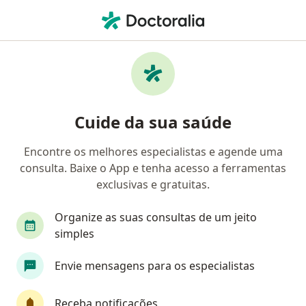
Men
Ipesaúde • Passo Fundo, Rio Grande do Sul RS
Filtros
Convênio:
IPESAÚDE
Médicos IPESAÚDE em Passo Fundo
Cuide da sua saúde
Encontre os melhores especialistas e agende uma
Qual especialização você está procurando?
consulta. Baixe o App e tenha acesso a ferramentas
Psicólogo
Oncologista
Cardiologista
exclusivas e gratuitas.
Organize as suas consultas de um jeito
simples
Envie mensagens para os especialistas
Receba notificações