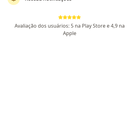
Dr. Gustavo Picolotto
·
Mais
Pneumologista, Médico do sono, Internista
Avaliação dos usuários: 5 na Play Store e 4,9 na
245 opiniões
Apple
CRM RS 33855 RQE Nº: 31542 RQE Nº: 31543 RQE Nº: 32338
Rua Paissandú, 549 – Salas 1406 / 1407 / 1408 – Edifício Medicity Tower, Passo Fundo
•
Mapa
Clínica Respirar - Medicina Respiratória
Aceita IPESAÚDE
Consulta Pneumologia
Esse especialista não oferece agendamento online para esse endereço.
Solicite um atendimento