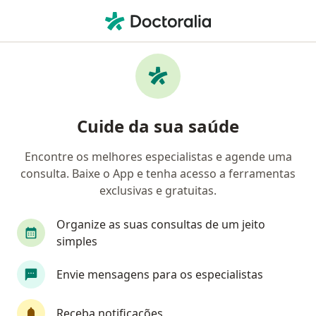
Men
Unimed • Passo Fundo, Rio Grande do Sul RS
Filtros
Convênio:
Unimed
Médicos Unimed em Passo Fundo
Cuide da sua saúde
Encontre os melhores especialistas e agende uma
Qual especialização você está procurando?
consulta. Baixe o App e tenha acesso a ferramentas
Urologista
Cardiologista
Ginecologista
exclusivas e gratuitas.
Organize as suas consultas de um jeito
simples
Envie mensagens para os especialistas
Receba notificações