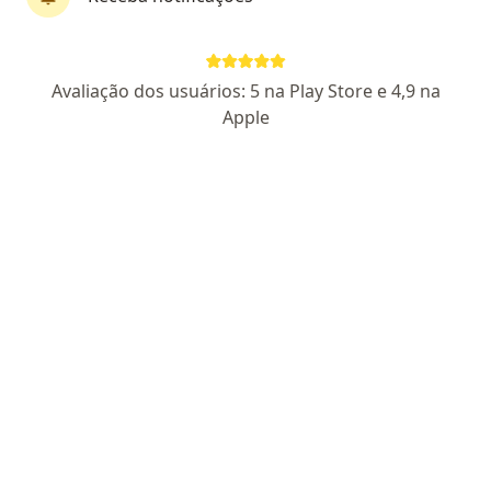
Dr. Antonio Carlos Folle
·
Mais
Ginecologista
Avaliação dos usuários: 5 na Play Store e 4,9 na
33 opiniões
Apple
CRM: 9628-RS
RQE Nº: 6359
Rua Fagundes Dos Reis, 428 Sala 201, Passo Fundo
•
Mapa
Consultório particular
Aceita Unimed
Primeira consulta ginecologia e obstetrícia
Esse especialista não oferece agendamento online para esse endereço.
Solicite um atendimento