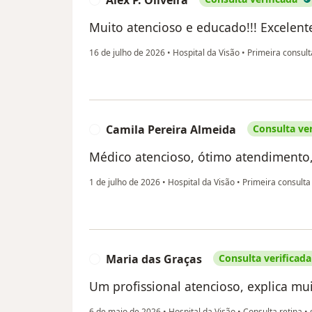
Muito atencioso e educado!!! Excelente 
16 de julho de 2026
•
Hospital da Visão
•
Primeira consult
Camila Pereira Almeida
Consulta ver
C
Médico atencioso, ótimo atendimento, 
1 de julho de 2026
•
Hospital da Visão
•
Primeira consulta
Maria das Graças
Consulta verificada
M
Um profissional atencioso, explica mu
6 de maio de 2026
•
Hospital da Visão
•
Consulta retina
•