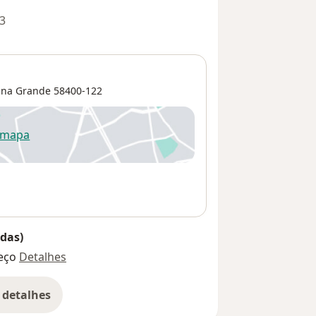
3
na Grande
58400-122
 mapa
re num novo separador
das)
eço
Detalhes
 detalhes
bre o endereço