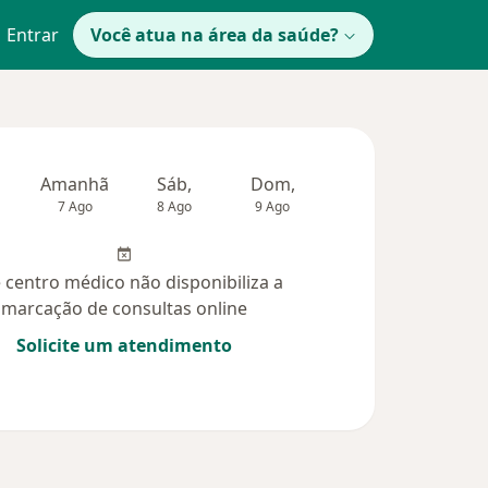
Entrar
Você atua na área da saúde?
Amanhã
Sáb,
Dom,
Segunda-feira
Ter,
7 Ago
8 Ago
9 Ago
10 Ago
11 Ag
 centro médico não disponibiliza a
marcação de consultas online
Solicite um atendimento