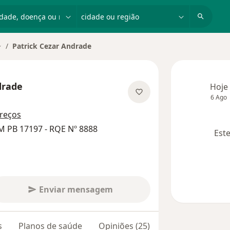
dade, doença ou nome
cidade ou região
Patrick Cezar Andrade
udar de cidade
drade
Hoje
6 Ago
bre as especializações
reços
M PB 17197 - RQE Nº 8888
Este
Enviar mensagem
s
Planos de saúde
Opiniões (25)