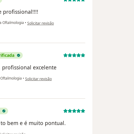
profissional!!!!
na opinião do utilizador Alex P. Oliveira
a Oftalmologia
•
Solicitar revisão
ificada
profissional excelente
na opinião do utilizador Camila Pereira Almeida
 Oftalmologia
•
Solicitar revisão
ito bem e é muito pontual.
na opinião do utilizador Maria das Graças