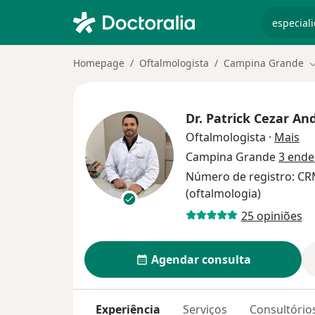
especiali
Homepage
Oftalmologista
Campina Grande
M
Dr.
Patrick Cezar An
so
Oftalmologista
·
Mais
Campina Grande
3 ende
Número de registro: CR
(oftalmologia)
25 opiniões
Agendar consulta
Experiência
Serviços
Consultório