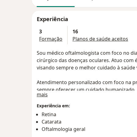
Experiência
3
16
Formação
Planos de saúde aceitos
Sou médico oftalmologista com foco no dia
cirúrgico das doenças oculares. Atuo com é
visando sempre o melhor cuidado à saúde v
Atendimento personalizado com foco na pre
sempre oferecer um cuidado humanizado, c
Sobre mim
mais
claras sobre o diagnóstico e tratamento.
Experiência em:
Retina
Catarata
Oftalmologia geral