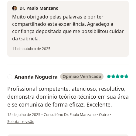
Dr. Paulo Manzano
Muito obrigado pelas palavras e por ter
compartilhado esta experiência. Agradeço a
confiança depositada que me possibilitou cuidar
da Gabriela.
11 de outubro de 2025
Ananda Nogueira
Opinião Verificada
A
Profissional competente, atencioso, resolutivo,
demonstra domínio teórico-técnico em sua área
e se comunica de forma eficaz. Excelente.
15 de julho de 2025
•
Consultório Dr. Paulo Manzano
•
Outro
•
na opinião do utilizador Ananda Nogueira
Solicitar revisão