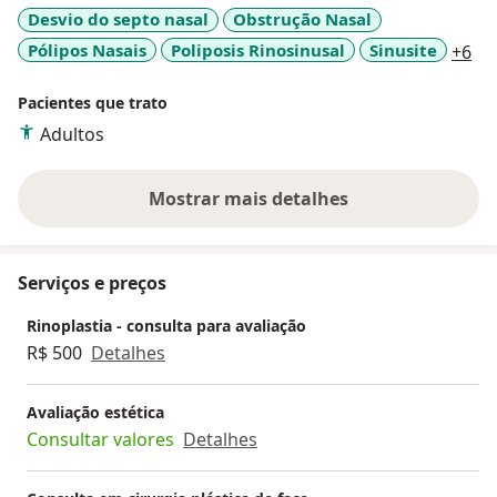
Desvio do septo nasal
Obstrução Nasal
a1
Pólipos Nasais
Poliposis Rinosinusal
Sinusite
+6
Pacientes que trato
Adultos
Mostrar mais detalhes
sobre a experiência
Serviços e preços
Rinoplastia - consulta para avaliação
R$ 500
Detalhes
Avaliação estética
Consultar valores
Detalhes