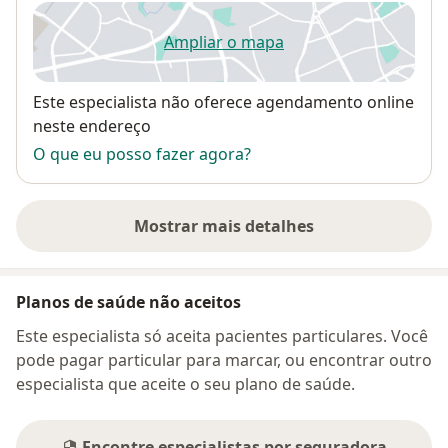
Ampliar o mapa
abre num novo separador
Disponibilidade
Este especialista não oferece agendamento online
neste endereço
O que eu posso fazer agora?
Mostrar mais detalhes
sobre o endereço
Planos de saúde não aceitos
Este especialista só aceita pacientes particulares. Você
pode pagar particular para marcar, ou encontrar outro
especialista que aceite o seu plano de saúde.
Encontre especialistas por seguradora