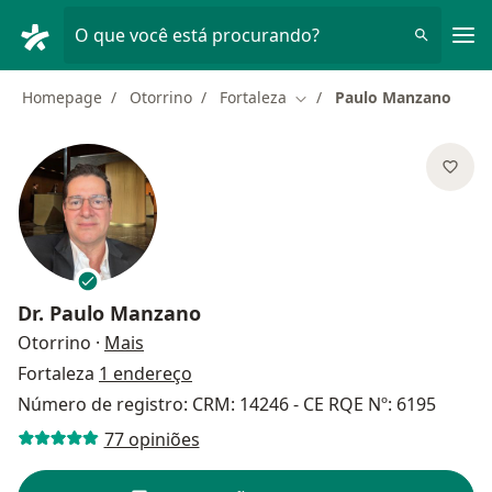
Men
O que você está procurando?
Homepage
Otorrino
Fortaleza
Paulo Manzano
Mudar de cidade
Dr.
Paulo Manzano
sobre as especializações
Otorrino
·
Mais
Fortaleza
1 endereço
Número de registro: CRM: 14246 - CE RQE Nº: 6195
77 opiniões