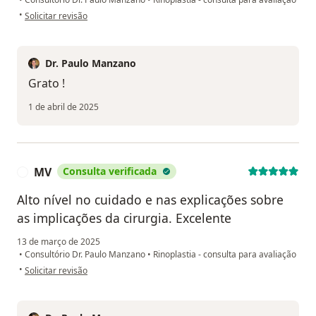
na opinião do utilizador Genilson
•
Solicitar revisão
Dr. Paulo Manzano
Grato !
1 de abril de 2025
MV
Consulta verificada
M
Alto nível no cuidado e nas explicações sobre
as implicações da cirurgia. Excelente
13 de março de 2025
•
Consultório Dr. Paulo Manzano
•
Rinoplastia - consulta para avaliação
na opinião do utilizador MV
•
Solicitar revisão