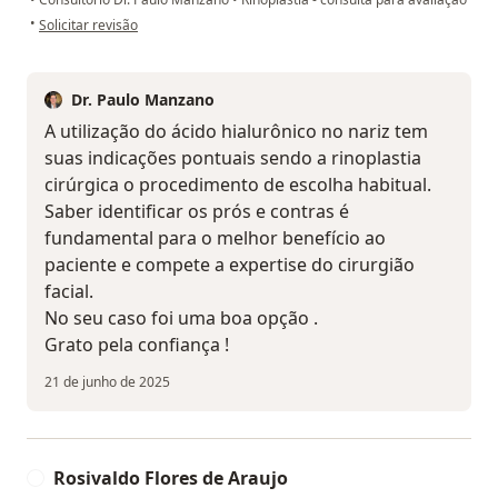
na opinião do utilizador Kaio
•
Solicitar revisão
Dr. Paulo Manzano
A utilização do ácido hialurônico no nariz tem
suas indicações pontuais sendo a rinoplastia
cirúrgica o procedimento de escolha habitual.
Saber identificar os prós e contras é
fundamental para o melhor benefício ao
paciente e compete a expertise do cirurgião
facial.
No seu caso foi uma boa opção .
Grato pela confiança !
21 de junho de 2025
Rosivaldo Flores de Araujo
R