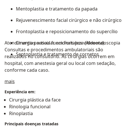
Mentoplastia e tratamento da papada
Rejuvenescimento facial cirúrgico e não cirúrgico
Frontoplastia e reposicionamento do supercílio
Atendimento particular em Fortaleza (Aldeota).
Cirurgias nasais funcionais por vídeoendoscopia
Consultas e procedimentos ambulatoriais são
Septoplastia e tratamento de cornetos
realizados no consultório. As cirurgias ocorrem em
hospital, com anestesia geral ou local com sedação,
conforme cada caso.
Sobre mim
mais
Experiência em:
Cirurgia plástica da face
Rinologia funcional
Rinoplastia
Principais doenças tratadas