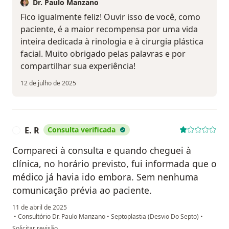
Dr. Paulo Manzano
Fico igualmente feliz! Ouvir isso de você, como
paciente, é a maior recompensa por uma vida
inteira dedicada à rinologia e à cirurgia plástica
facial. Muito obrigado pelas palavras e por
compartilhar sua experiência!
12 de julho de 2025
E. R
Consulta verificada
E
Compareci à consulta e quando cheguei à
clínica, no horário previsto, fui informada que o
médico já havia ido embora. Sem nenhuma
comunicação prévia ao paciente.
11 de abril de 2025
•
Consultório Dr. Paulo Manzano
•
Septoplastia (Desvio Do Septo)
•
na opinião do utilizador E. R
Solicitar revisão