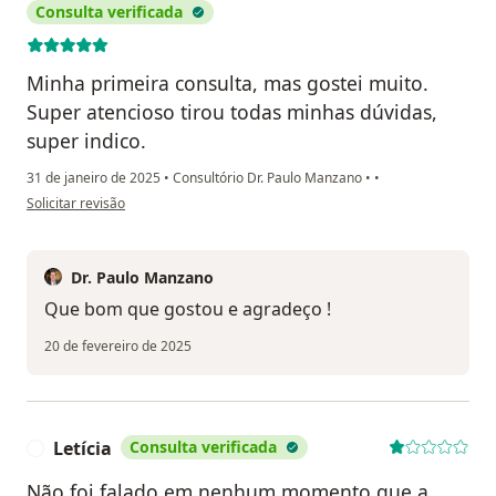
Consulta verificada
Minha primeira consulta, mas gostei muito.
Super atencioso tirou todas minhas dúvidas,
super indico.
31 de janeiro de 2025
•
Consultório Dr. Paulo Manzano
•
•
na opinião do utilizador Rosivaldo Flores de Araujo
Solicitar revisão
Dr. Paulo Manzano
Que bom que gostou e agradeço !
20 de fevereiro de 2025
Letícia
Consulta verificada
L
Não foi falado em nenhum momento que a