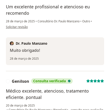
Um excelente profissional e atencioso eu
recomendo
28 de março de 2025
•
Consultório Dr. Paulo Manzano
•
Outro
•
na opinião do utilizador Stefan Walter berther
Solicitar revisão
Dr. Paulo Manzano
Muito obrigado!
28 de março de 2025
Genilson
Consulta verificada
G
Médico excelente, atencioso, tratamento
eficiente. pontual
20 de março de 2025
•
Consultório Dr. Paulo Manzano
•
Rinoplastia - consulta para avaliação