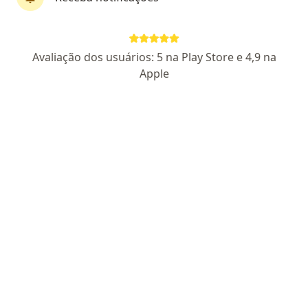
First Class
Dra. Daniela Anderson
Avaliação dos usuários: 5 na Play Store e 4,9 na
·
Mais
Pediatra
Apple
89 opiniões
CRM 115705 SP - RQE 72575
Endereço
Teleconsulta
R. Dom Francisco de Campos Barreto, 277, Campinas
•
Mapa
Clínica Dra Mariana Simões
Consulta Pediatria
a partir de r$ 650
Esse especialista não oferece agendamento online para esse endereço.
Solicite um atendimento