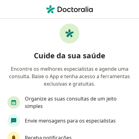
Men
Pediatra • Campinas, São Paulo SP
Filtros
Convênio
Mapa
Pediatras em Campinas
Cuide da sua saúde
Encontre os melhores especialistas e agende uma
Qual é o seu convênio?
consulta. Baixe o App e tenha acesso a ferramentas
Unimed
Bradesco Saúde
Sul América Saú
exclusivas e gratuitas.
Organize as suas consultas de um jeito
simples
Envie mensagens para os especialistas
Receba notificações