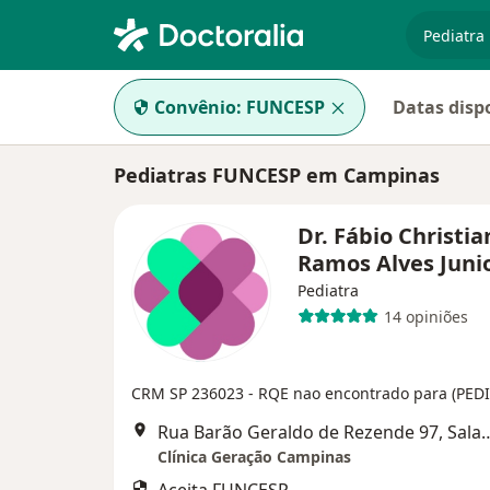
especiali
Convênio:
FUNCESP
Datas disp
Pediatras FUNCESP em Campinas
Dr. Fábio Christia
Ramos Alves Juni
Pediatra
14 opiniões
CRM SP 236023
- RQE nao encontrado para (PED
Rua Barão Geraldo de Rezende 97
Clínica Geração Campinas