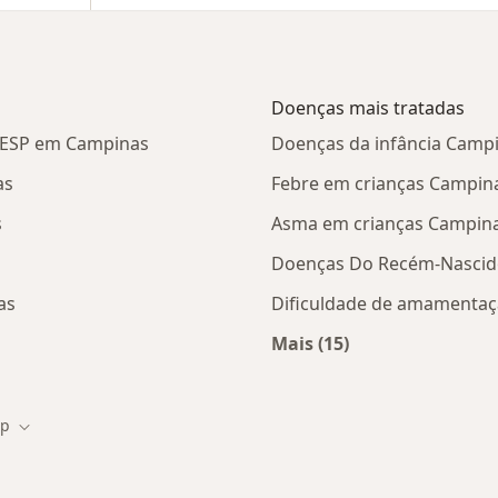
Doenças mais tratadas
CESP em Campinas
Doenças da infância Camp
as
Febre em crianças Campin
s
Asma em crianças Campin
Doenças Do Recém-Nascid
as
Dificuldade de amamenta
Mais (15)
stas da FUNCESP
Mais na categoria: D
sp
idade
Mudar de cidade