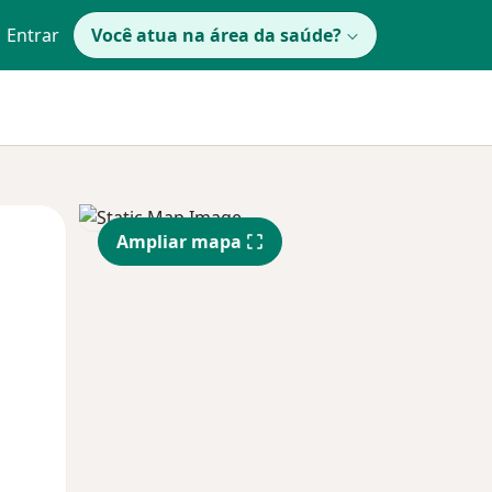
Entrar
Você atua na área da saúde?
Qui,
Sex,
Sáb,
Ampliar mapa
13 Ago
14 Ago
15 Ago