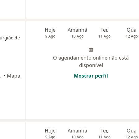
Hoje
Amanhã
Ter,
Qua
9 Ago
10 Ago
11 Ago
12 Ago
rurgião de
O agendamento online não está
disponível
ar, Campinas
•
Mapa
Mostrar perfil
Hoje
Amanhã
Ter,
Qua
9 Ago
10 Ago
11 Ago
12 Ago