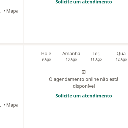
Solicite um atendimento
ar, Campinas
•
Mapa
Hoje
Amanhã
Ter,
Qua
9 Ago
10 Ago
11 Ago
12 Ago
O agendamento online não está
disponível
Solicite um atendimento
tafogo, Campinas
•
Mapa