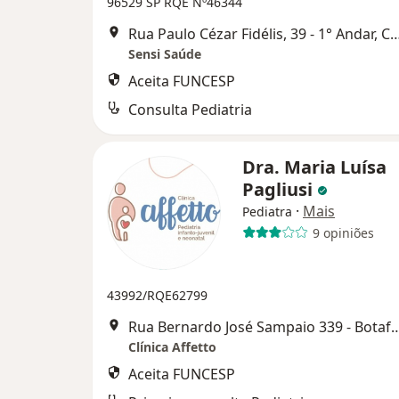
96529 SP
RQE Nº46344
Rua Paulo Cézar Fidélis, 39 - 1° And
Sensi Saúde
Aceita FUNCESP
Consulta Pediatria
Dra. Maria Luísa
Pagliusi
·
Mais
Pediatra
9 opiniões
43992/RQE62799
Rua Bernardo José Sampaio 339 - Bo
Clínica Affetto
Aceita FUNCESP