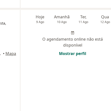
Hoje
Amanhã
Ter,
Qua
9 Ago
10 Ago
11 Ago
12 Ago
sta,
O agendamento online não está
disponível
tafogo, Campinas
•
Mapa
Mostrar perfil