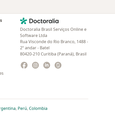
Contato
Doctoralia - Homepage
as
Doctoralia Brasil Serviços Online e
Software Ltda
Rua Visconde do Rio Branco, 1488 -
2º andar - Batel
80420-210 Curitiba (Paraná), Brasil
Facebook
abre num novo separador
Instagram
abre num novo separador
Linkedin
abre num novo separador
Glassdoor
abre num novo separador
es
dor
 separador
 novo separador
re num novo separador
abre num novo separador
abre num novo separador
abre num novo separador
rgentina
,
Perú
,
Colombia