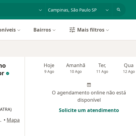
dade, doença ou nome
cidade ou região
oníveis
Bairros
Mais filtros
no
Hoje
Amanhã
Ter,
Qua
or
9 Ago
10 Ago
11 Ago
12 Ago
O agendamento online não está
disponível
IATRA)
Solicite um atendimento
, Sala 704, Campinas
•
Mapa