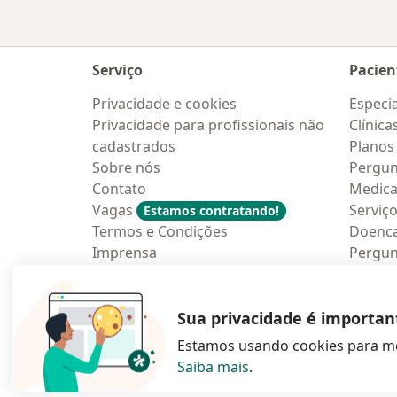
Serviço
Pacien
Privacidade e cookies
Especia
Privacidade para profissionais não
Clínica
cadastrados
Planos
Sobre nós
Pergun
Contato
Medic
Vagas
Serviç
Estamos contratando!
Termos e Condições
Doenc
Imprensa
Pergun
Lei da Igualdade Salarial
Aplica
Blog p
Sua privacidade é importan
Estamos usando cookies para me
Saiba mais
.
abre num novo s
abre num
a
Polska
,
Türkiye
,
España
,