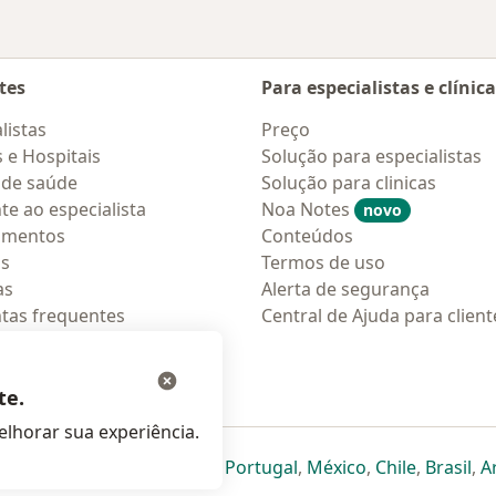
tes
Para especialistas e clínic
listas
Preço
s e Hospitais
Solução para especialistas
 de saúde
Solução para clinicas
te ao especialista
Noa Notes
novo
amentos
Conteúdos
os
Termos de uso
as
Alerta de segurança
tas frequentes
Central de Ajuda para client
ções móveis
ara pacientes
te.
lhorar sua experiência.
eparador
 novo separador
bre num novo separador
abre num novo separador
abre num novo separador
abre num novo separador
abre num novo separa
abre num novo
abre num
ab
Italia
,
Deutschland
,
Česko
,
Portugal
,
México
,
Chile
,
Brasil
,
A