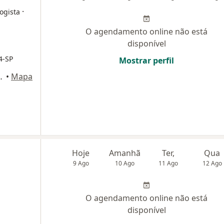
·
logista
O agendamento online não está
disponível
4-SP
Mostrar perfil
, Sala 704, Campinas
•
Mapa
Hoje
Amanhã
Ter,
Qua
9 Ago
10 Ago
11 Ago
12 Ago
O agendamento online não está
disponível