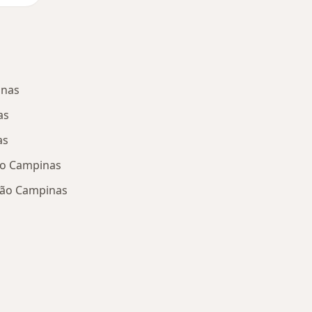
inas
as
as
o Campinas
ção Campinas
oenças mais tratadas