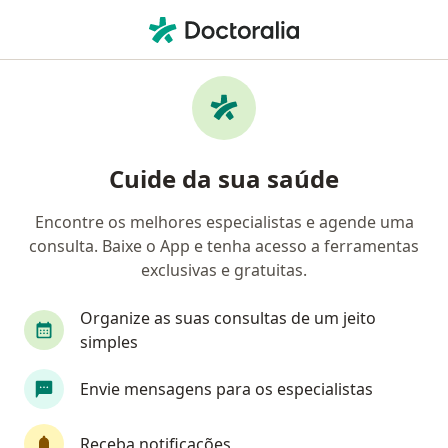
Men
Pediatra • Campinas, São Paulo SP
Filtros
Convênio:
Mediservice
Pediatras Mediservice em Campinas
Cuide da sua saúde
Encontre os melhores especialistas e agende uma
consulta. Baixe o App e tenha acesso a ferramentas
exclusivas e gratuitas.
Organize as suas consultas de um jeito
simples
Dra. Ana Maria Banho Vieira .
Envie mensagens para os especialistas
·
Mais
Pediatra
12 opiniões
Receba notificações