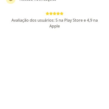
CRM: 15990-RS
RQE Nº: 7410
Pacientes fiéis
R. Gomes Jardim, 301 sala 710, Porto Alegre
•
Mapa
Avaliação dos usuários: 5 na Play Store e 4,9 na
Emedical Health Place
Apple
Aceita AMS Petrobrás
Consulta Pediatria
Esse especialista não oferece agendamento online para esse endereço.
Solicite um atendimento