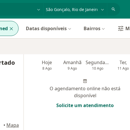
dade, doença ou nome
cidade ou região
med
Datas disponíveis
Bairros
Ma
rtado
Hoje
Amanhã
Segunda-feira
Ter,
8 Ago
9 Ago
10 Ago
11 Ago
O agendamento online não está
disponível
Solicite um atendimento
•
Mapa