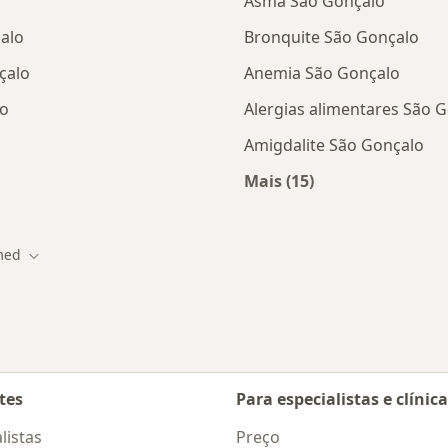
Asma São Gonçalo
alo
Bronquite São Gonçalo
çalo
Anemia São Gonçalo
lo
Alergias alimentares São 
Amigdalite São Gonçalo
Mais (15)
tas da Unimed
Mais na categoria: D
med
 cidade
Mudar de cidade
tes
Para especialistas e clínic
listas
Preço