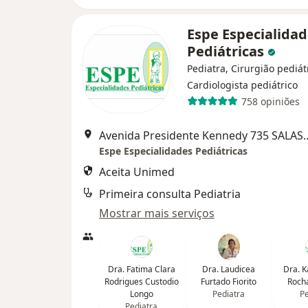
Espe Especialida
Pediátricas
Pediatra, Cirurgião pediát
Cardiologista pediátrico
758 opiniões
Avenida Presidente Kennedy 735 SA
Espe Especialidades Pediátricas
Aceita Unimed
Primeira consulta Pediatria
Mostrar mais serviços
Dra. Fatima Clara
Dra. Laudicea
Dra. K
Rodrigues Custodio
Furtado Fiorito
Roch
Longo
Pediatra
Pe
Pediatra