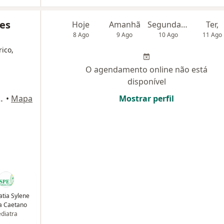
des
Hoje
Amanhã
Segunda-feira
Ter,
8 Ago
9 Ago
10 Ago
11 Ago
rico,
O agendamento online não está
disponível
LAS: 1320 e 1321, São Gonçalo
•
Mapa
Mostrar perfil
atia Sylene
a Caetano
diatra