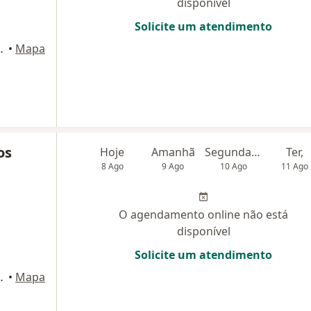
disponível
Solicite um atendimento
2/713), São Gonçalo
•
Mapa
os
Hoje
Amanhã
Segunda-feira
Ter,
8 Ago
9 Ago
10 Ago
11 Ago
O agendamento online não está
disponível
Solicite um atendimento
a 1128, São Gonçalo
•
Mapa