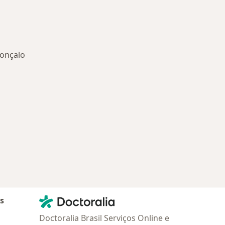
Gonçalo
oenças mais tratadas
Contato
Doctoralia - Homepage
as
Doctoralia Brasil Serviços Online e