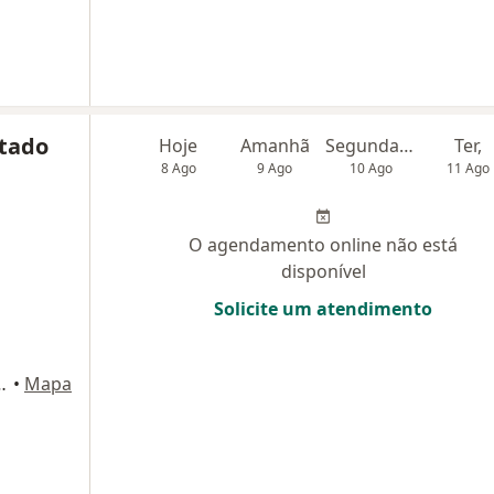
rtado
Hoje
Amanhã
Segunda-feira
Ter,
8 Ago
9 Ago
10 Ago
11 Ago
O agendamento online não está
disponível
Solicite um atendimento
LAS: 1320 e 1321, São Gonçalo
•
Mapa