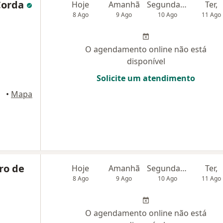
Corda
Hoje
Amanhã
Segunda-feira
Ter,
8 Ago
9 Ago
10 Ago
11 Ago
O agendamento online não está
disponível
Solicite um atendimento
•
Mapa
ro de
Hoje
Amanhã
Segunda-feira
Ter,
8 Ago
9 Ago
10 Ago
11 Ago
O agendamento online não está