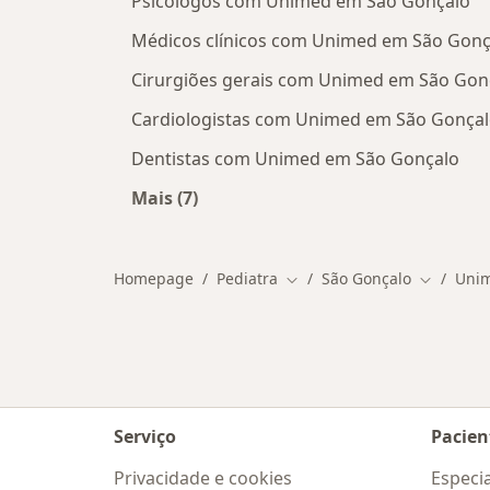
Psicólogos com Unimed em São Gonçalo
Médicos clínicos com Unimed em São Gonç
Cirurgiões gerais com Unimed em São Gon
Cardiologistas com Unimed em São Gonça
Dentistas com Unimed em São Gonçalo
Mais (7)
Mais na categoria: Outros especialis
Homepage
Pediatra
São Gonçalo
Uni
Mudar de cidade
Mudar de
Serviço
Pacien
Privacidade e cookies
Especia