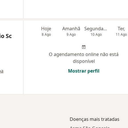
Hoje
Amanhã
Segunda-feira
Ter,
o Sc
8 Ago
9 Ago
10 Ago
11 Ago
O agendamento online não está
disponível
pa
Mostrar perfil
Doenças mais tratadas