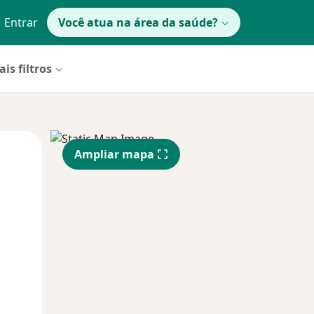
Entrar
Você atua na área da saúde?
is filtros
Qua
Qui,
Sex,
Ampliar mapa
12 Ago
13 Ago
14 Ago