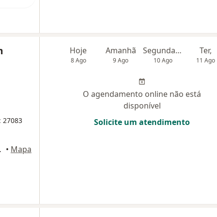
m
Hoje
Amanhã
Segunda-feira
Ter,
8 Ago
9 Ago
10 Ago
11 Ago
O agendamento online não está
disponível
: 27083
Solicite um atendimento
 São Gonçalo
•
Mapa