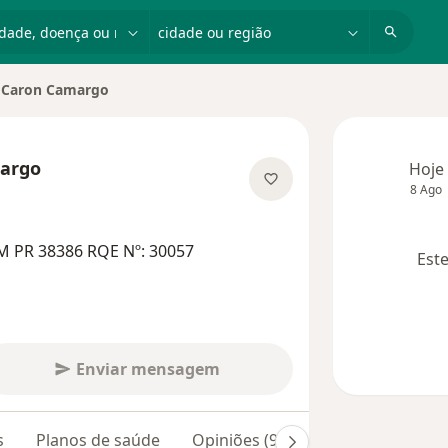
dade, doença ou nome
cidade ou região
 Caron Camargo
idade
argo
Hoje
8 Ago
e as especializações
M PR 38386 RQE Nº: 30057
Este
Enviar mensagem
s
Planos de saúde
Opiniões (96)
Dúvidas respond