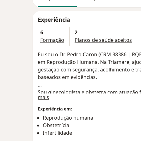
Experiência
6
2
Formação
Planos de saúde aceitos
Eu sou o Dr. Pedro Caron (CRM 38386 | RQE 
em Reprodução Humana. Na Triamare, ajudo 
gestação com segurança, acolhimento e tr
baseados em evidências.
Sou ginecologista e obstetra com atuaçã
Sobre mim
mais
Triamare (Curitiba‑PR). Atendo casais e pes
masculina, oferecendo avaliação completa 
Experiência em:
preservação de fertilidade e ovodoação, c
Reprodução humana
diversidade. Minha prática é baseada em ev
Obstetrícia
passo a passo e expectativas realistas em 
Infertilidade