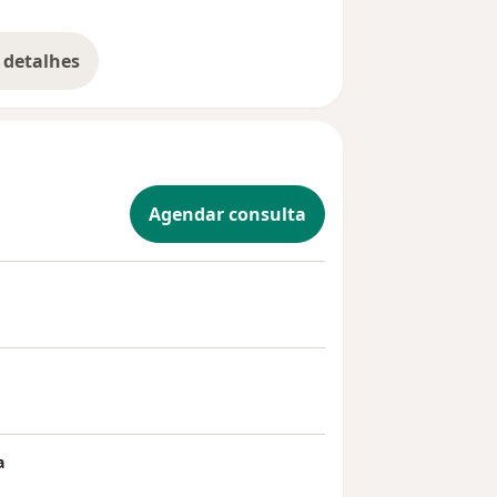
 detalhes
bre a experiência
Agendar consulta
a