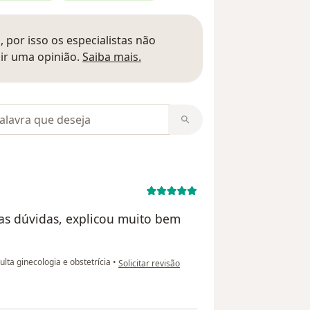
 por isso os especialistas não
Saber mais sobre pareceres
ir uma opinião.
Saiba mais.
m opiniões
has dúvidas, explicou muito bem
na opinião do utilizador Jaqueline
lta ginecologia e obstetrícia
•
Solicitar revisão