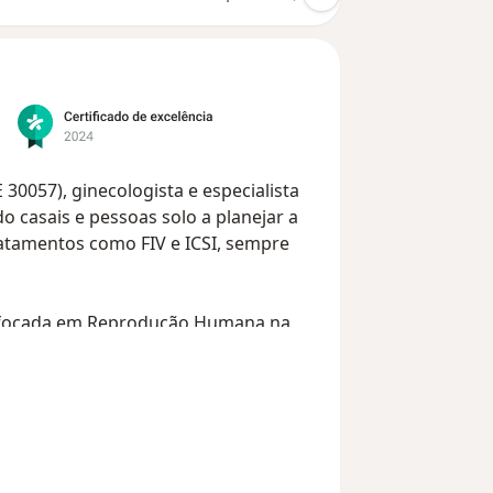
30057), ginecologista e especialista
casais e pessoas solo a planejar a
atamentos como FIV e ICSI, sempre
o focada em Reprodução Humana na
soas solo com infertilidade feminina e
e tratamentos como FIV, ICSI,
om comunicação clara e respeito à
idências, com explicação didática do
cada etapa do cuidado.