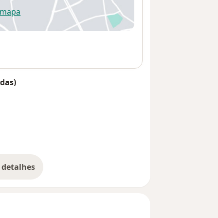
 mapa
re num novo separador
das)
 detalhes
bre o endereço