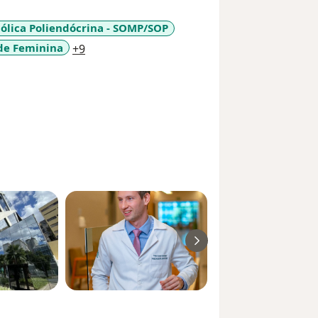
lica Poliendócrina - SOMP/SOP
a11y_sr_more_diseases
ade Feminina
+9