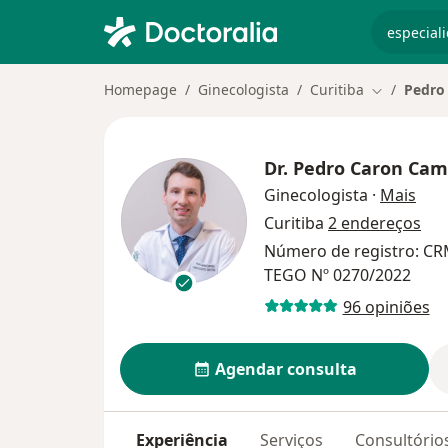
especiali
Homepage
Ginecologista
Curitiba
Pedro
Mudar de c
Dr.
Pedro Caron Cam
sobr
Ginecologista
·
Mais
Curitiba
2 endereços
Número de registro: CR
TEGO Nº 0270/2022
96 opiniões
Agendar consulta
Experiência
Serviços
Consultório