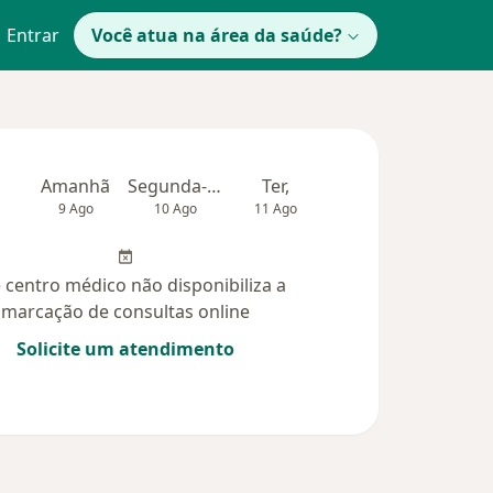
Entrar
Você atua na área da saúde?
Amanhã
Segunda-feira
Ter,
Qua
Qui,
9 Ago
10 Ago
11 Ago
12 Ago
13 Ag
 centro médico não disponibiliza a
marcação de consultas online
Solicite um atendimento
idas (5)