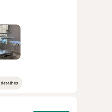
 detalhes
bre a experiência