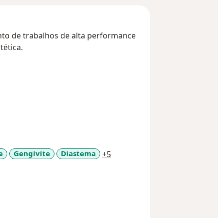
nto de trabalhos de alta performance
ética.
a11y_sr_more_diseases
e
Gengivite
Diastema
+5