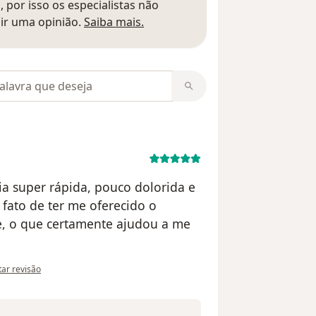
 por isso os especialistas não
Saber mais sobre pareceres
ir uma opinião.
Saiba mais.
m opiniões
gia super rápida, pouco dolorida e
 fato de ter me oferecido o
, o que certamente ajudou a me
inião do utilizador Ana
itar revisão