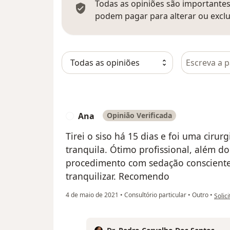
Todas as opiniões são importantes,
podem pagar para alterar ou exclu
Pesquisar e
Ana
Opinião Verificada
A
Tirei o siso há 15 dias e foi uma cirur
tranquila. Ótimo profissional, além do
procedimento com sedação consciente
tranquilizar. Recomendo
na op
4 de maio de 2021
•
Consultório particular
•
Outro
•
Solic