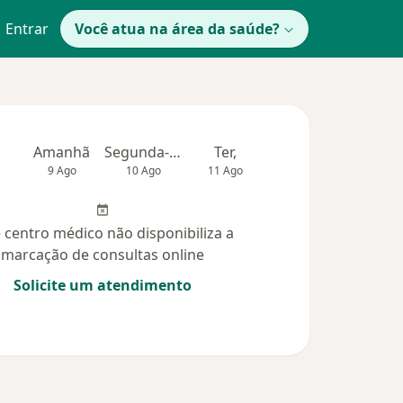
Entrar
Você atua na área da saúde?
Amanhã
Segunda-feira
Ter,
Qua
Qui,
9 Ago
10 Ago
11 Ago
12 Ago
13 Ag
 centro médico não disponibiliza a
marcação de consultas online
Solicite um atendimento