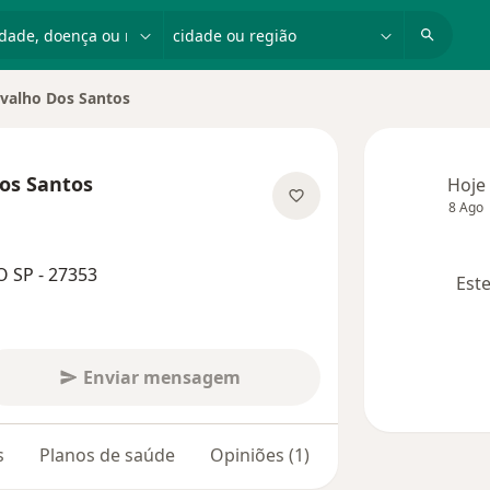
dade, doença ou nome
cidade ou região
valho Dos Santos
de
os Santos
Hoje
8 Ago
especializações
O SP - 27353
Este
Enviar mensagem
s
Planos de saúde
Opiniões (1)