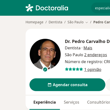
especiali
Homepage
Dentista
São Paulo
Pedro Car
Mudar de cida
Dr.
Pedro Carvalho D
sobre as 
Dentista
·
Mais
São Paulo
2 endereços
Número de registro: CR
1 opinião
Agendar consulta
Experiência
Serviços
Consultório