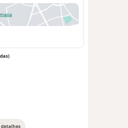
 mapa
re num novo separador
das)
 detalhes